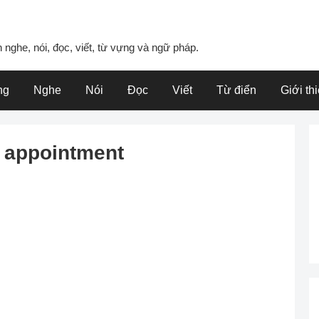
 nghe, nói, đọc, viết, từ vựng và ngữ pháp.
ng
Nghe
Nói
Đọc
Viết
Từ điển
Giới th
 appointment