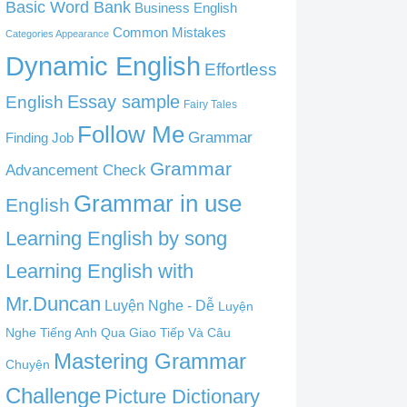
Basic Word Bank
Business English
Common Mistakes
Categories Appearance
Dynamic English
Effortless
English
Essay sample
Fairy Tales
Follow Me
Grammar
Finding Job
Grammar
Advancement Check
Grammar in use
English
Learning English by song
Learning English with
Mr.Duncan
Luyện Nghe - Dễ
Luyện
Nghe Tiếng Anh Qua Giao Tiếp Và Câu
Mastering Grammar
Chuyện
Challenge
Picture Dictionary