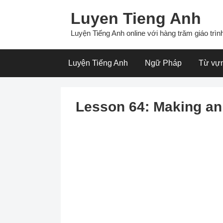
Skip
Luyen Tieng Anh
to
content
Luyện Tiếng Anh online với hàng trăm giáo trình
Luyện Tiếng Anh
Ngữ Pháp
Từ vự
Lesson 64: Making an