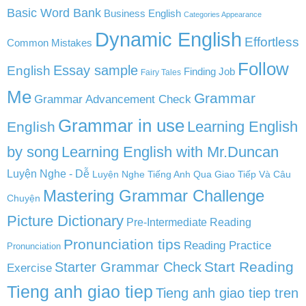
Basic Word Bank
Business English
Categories Appearance
Dynamic English
Effortless
Common Mistakes
Follow
English
Essay sample
Finding Job
Fairy Tales
Me
Grammar
Grammar Advancement Check
Grammar in use
Learning English
English
by song
Learning English with Mr.Duncan
Luyện Nghe - Dễ
Luyện Nghe Tiếng Anh Qua Giao Tiếp Và Câu
Mastering Grammar Challenge
Chuyện
Picture Dictionary
Pre-Intermediate Reading
Pronunciation tips
Reading Practice
Pronunciation
Start Reading
Starter Grammar Check
Exercise
Tieng anh giao tiep
Tieng anh giao tiep tren