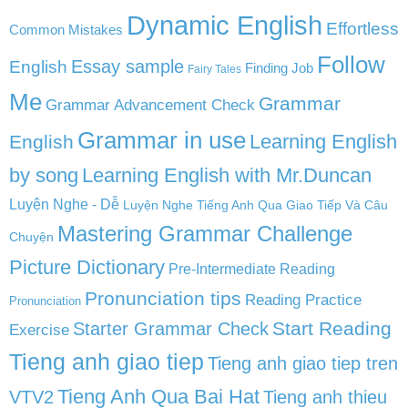
Dynamic English
Effortless
Common Mistakes
Follow
English
Essay sample
Finding Job
Fairy Tales
Me
Grammar
Grammar Advancement Check
Grammar in use
Learning English
English
by song
Learning English with Mr.Duncan
Luyện Nghe - Dễ
Luyện Nghe Tiếng Anh Qua Giao Tiếp Và Câu
Mastering Grammar Challenge
Chuyện
Picture Dictionary
Pre-Intermediate Reading
Pronunciation tips
Reading Practice
Pronunciation
Start Reading
Starter Grammar Check
Exercise
Tieng anh giao tiep
Tieng anh giao tiep tren
Tieng Anh Qua Bai Hat
VTV2
Tieng anh thieu