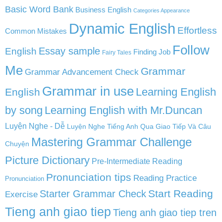
Basic Word Bank
Business English
Categories Appearance
Dynamic English
Effortless
Common Mistakes
Follow
English
Essay sample
Finding Job
Fairy Tales
Me
Grammar
Grammar Advancement Check
Grammar in use
Learning English
English
by song
Learning English with Mr.Duncan
Luyện Nghe - Dễ
Luyện Nghe Tiếng Anh Qua Giao Tiếp Và Câu
Mastering Grammar Challenge
Chuyện
Picture Dictionary
Pre-Intermediate Reading
Pronunciation tips
Reading Practice
Pronunciation
Start Reading
Starter Grammar Check
Exercise
Tieng anh giao tiep
Tieng anh giao tiep tren