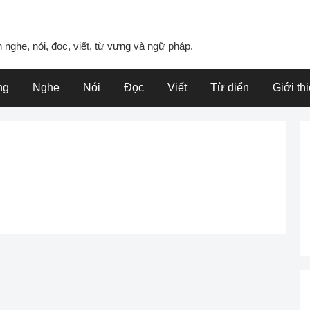
 nghe, nói, đọc, viết, từ vựng và ngữ pháp.
ng
Nghe
Nói
Đọc
Viết
Từ điển
Giới th