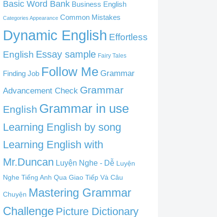
Basic Word Bank
Business English
Common Mistakes
Categories Appearance
Dynamic English
Effortless
English
Essay sample
Fairy Tales
Follow Me
Grammar
Finding Job
Grammar
Advancement Check
Grammar in use
English
Learning English by song
Learning English with
Mr.Duncan
Luyện Nghe - Dễ
Luyện
Nghe Tiếng Anh Qua Giao Tiếp Và Câu
Mastering Grammar
Chuyện
Challenge
Picture Dictionary