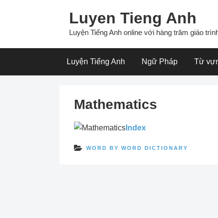
Skip
Luyen Tieng Anh
to
content
Luyện Tiếng Anh online với hàng trăm giáo trình
Luyện Tiếng Anh
Ngữ Pháp
Từ vự
Mathematics
Index
WORD BY WORD DICTIONARY