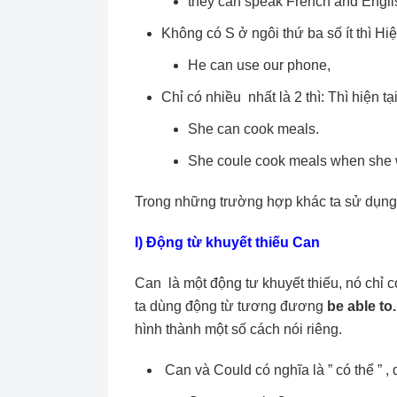
they can speak French and Engli
Không có S ở ngôi thứ ba số ít thì Hiệ
He can use our phone,
Chỉ có nhiều nhất là 2 thì: Thì hiện t
She can cook meals.
She coule cook meals when she 
Trong những trường hợp khác ta sử dụn
I) Động từ khuyết thiếu Can
Can là một động tư khuyết thiếu, nó chỉ c
ta dùng động từ tương đương
be able to
hình thành một số cách nói riêng.
Can và Could có nghĩa là ” có thể ” , 