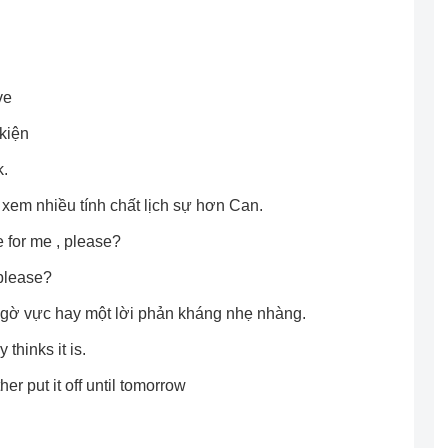
ve
kiện
k.
xem nhiều tính chất lịch sự hơn Can.
 for me , please?
 please?
ngờ vực hay một lời phản kháng nhẹ nhàng.
 thinks it is.
ther put it off until tomorrow