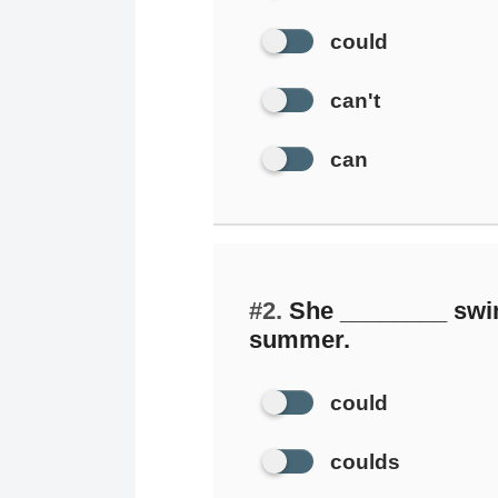
could
can't
can
#2.
She ________ swim 
summer.
could
coulds