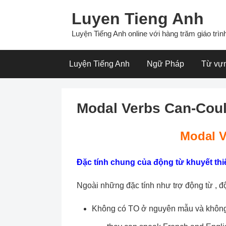
Skip
Luyen Tieng Anh
to
content
Luyện Tiếng Anh online với hàng trăm giáo trình
Luyện Tiếng Anh
Ngữ Pháp
Từ vự
Modal Verbs Can-Cou
Modal V
Đặc tính chung của động từ khuyết thiế
Ngoài những đặc tính như trợ động từ , độ
Không có TO ở nguyên mẫu và không 