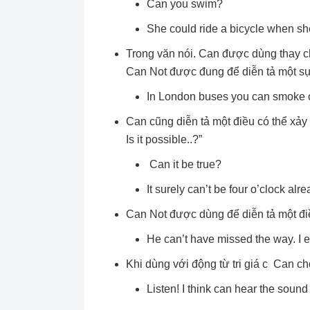
Can you swim?
She could ride a bicycle when she
Trong văn nói. Can được dùng thay c
Can Not được đung để diễn tả một s
In London buses you can smoke o
Can cũng diễn tả một điều có thể xảy
Is it possible..?”
Can it be true?
It surely can’t be four o’clock alre
Can Not được dùng để diễn tả một điề
He can’t have missed the way. I e
Khi dùng với động từ tri giá c Can ch
Listen! I think can hear the soun