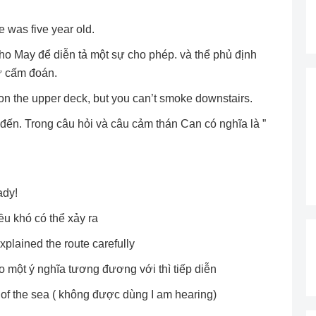
 was five year old.
ho May để diễn tả một sự cho phép. và thể phủ định
ự cấm đoán.
n the upper deck, but you can’t smoke downstairs.
 đến. Trong câu hỏi và câu cảm thán Can có nghĩa là ”
ady!
u khó có thể xảy ra
xplained the route carefully
o một ý nghĩa tương đương với thì tiếp diễn
d of the sea ( không được dùng I am hearing)