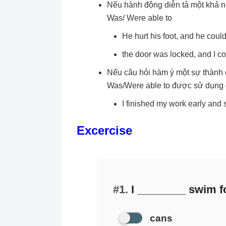
Nếu hành động diễn tả một khả 
Was/ Were able to
He hurt his foot, and he could
the door was locked, and I cou
Nếu câu hỏi hàm ý một sự thành c
Was/Were able to được sử dụng 
I finished my work early and 
Excercise
#1.
I ________ swim fo
cans