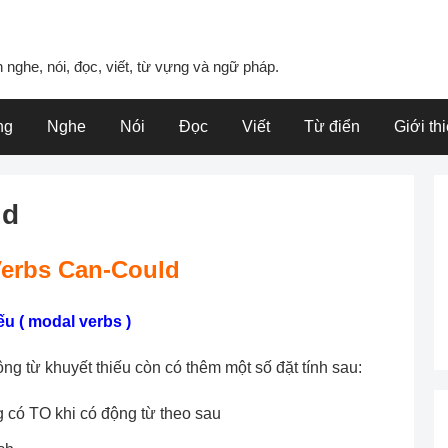
 nghe, nói, đọc, viết, từ vựng và ngữ pháp.
ng
Nghe
Nói
Đọc
Viết
Từ điển
Giới th
ld
erbs Can-Could
u ( modal verbs )
ng từ khuyết thiếu còn có thêm một số đặt tính sau:
có TO khi có động từ theo sau