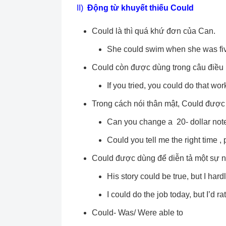
II)
Động từ khuyết thiếu Could
Could là thì quá khứ đơn của Can.
She could swim when she was fi
Could còn được dùng trong câu điều 
If you tried, you could do that wor
Trong cách nói thân mật, Could được 
Can you change a 20- dollar note
Could you tell me the right time ,
Could được dùng để diễn tả một sự 
His story could be true, but I hardly
I could do the job today, but I’d ra
Could- Was/ Were able to