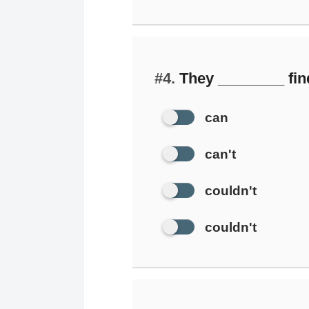
#4.
They ________ fin
can
can't
couldn't
couldn't