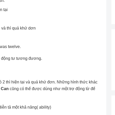
sh.
n tại
ại và thì quá khứ dơn
was twelve.
g động tư tương đương.
ó 2 thì hiện tại và quá khứ đơn. Những hình thức khác
. Can
cũng có thể được dùng như một trợ động từ để
diễn tả một khả năng( ability)