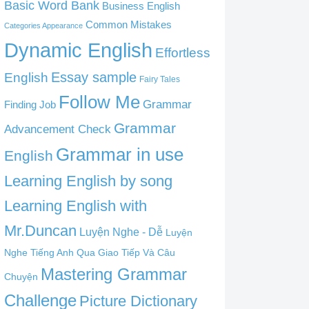
Basic Word Bank
Business English
Common Mistakes
Categories Appearance
Dynamic English
Effortless
English
Essay sample
Fairy Tales
Follow Me
Grammar
Finding Job
Grammar
Advancement Check
Grammar in use
English
Learning English by song
Learning English with
Mr.Duncan
Luyện Nghe - Dễ
Luyện
Nghe Tiếng Anh Qua Giao Tiếp Và Câu
Mastering Grammar
Chuyện
Challenge
Picture Dictionary