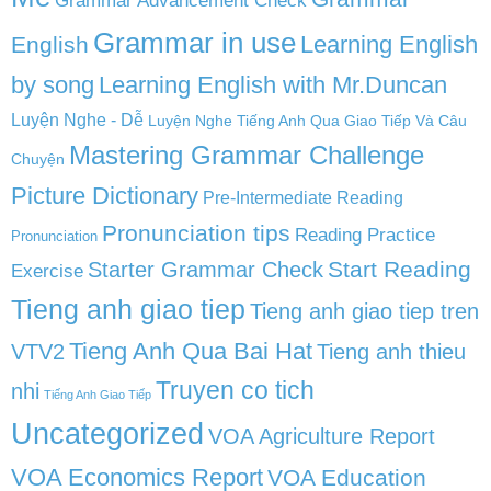
Grammar in use
Learning English
English
by song
Learning English with Mr.Duncan
Luyện Nghe - Dễ
Luyện Nghe Tiếng Anh Qua Giao Tiếp Và Câu
Mastering Grammar Challenge
Chuyện
Picture Dictionary
Pre-Intermediate Reading
Pronunciation tips
Reading Practice
Pronunciation
Start Reading
Starter Grammar Check
Exercise
Tieng anh giao tiep
Tieng anh giao tiep tren
Tieng Anh Qua Bai Hat
VTV2
Tieng anh thieu
Truyen co tich
nhi
Tiếng Anh Giao Tiếp
Uncategorized
VOA Agriculture Report
VOA Economics Report
VOA Education