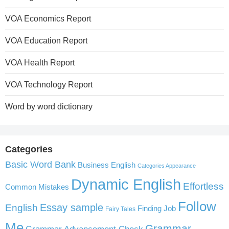
VOA Economics Report
VOA Education Report
VOA Health Report
VOA Technology Report
Word by word dictionary
Categories
Basic Word Bank
Business English
Categories Appearance
Dynamic English
Effortless
Common Mistakes
Follow
English
Essay sample
Finding Job
Fairy Tales
Me
Grammar
Grammar Advancement Check