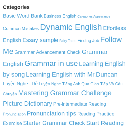
Categories
Basic Word Bank
Business English
Categories Appearance
Dynamic English
Effortless
Common Mistakes
Follow
English
Essay sample
Finding Job
Fairy Tales
Me
Grammar
Grammar Advancement Check
Grammar in use
Learning English
English
by song
Learning English with Mr.Duncan
Luyện Nghe - Dễ
Luyện Nghe Tiếng Anh Qua Giao Tiếp Và Câu
Mastering Grammar Challenge
Chuyện
Picture Dictionary
Pre-Intermediate Reading
Pronunciation tips
Reading Practice
Pronunciation
Start Reading
Starter Grammar Check
Exercise