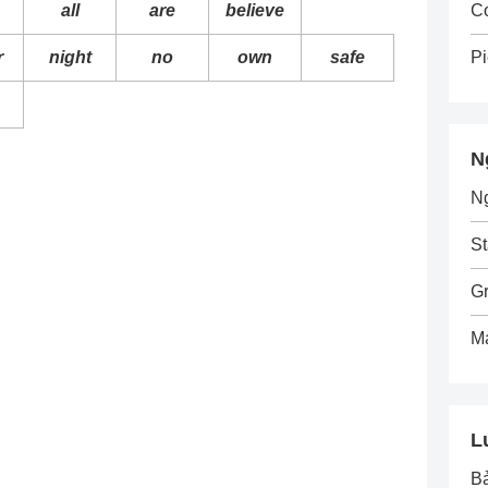
C
all
are
believe
Pi
r
night
no
own
safe
N
N
St
G
M
L
B