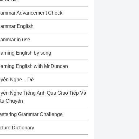
rammar Advancement Check
rammar English
rammar in use
arning English by song
arning English with Mr.Duncan
uyện Nghe – Dễ
yện Nghe Tiếng Anh Qua Giao Tiếp Và
âu Chuyện
astering Grammar Challenge
cture Dictionary