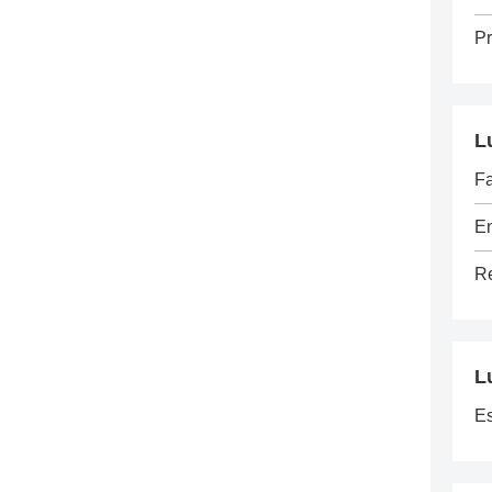
Pr
L
Fa
E
Re
L
E