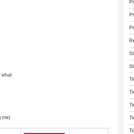
Pr
Pr
Pr
Re
St
St
 what
Ti
Ti
Ti
o me)
Ti
Ti