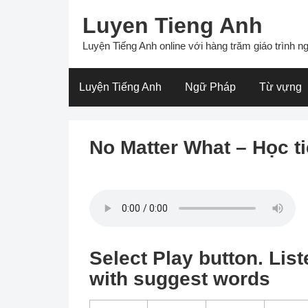
Skip
Luyen Tieng Anh
to
content
Luyện Tiếng Anh online với hàng trăm giáo trình ng
Luyện Tiếng Anh
Ngữ Pháp
Từ vựng
No Matter What – Học ti
Select Play button. List
with suggest words