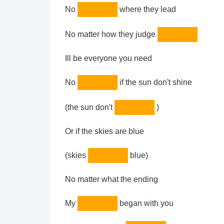
No
where they lead
No matter how they judge
Ill be everyone you need
No
if the sun don't shine
(the sun don't
)
Or if the skies are blue
(skies
blue)
No matter what the ending
My
began with you