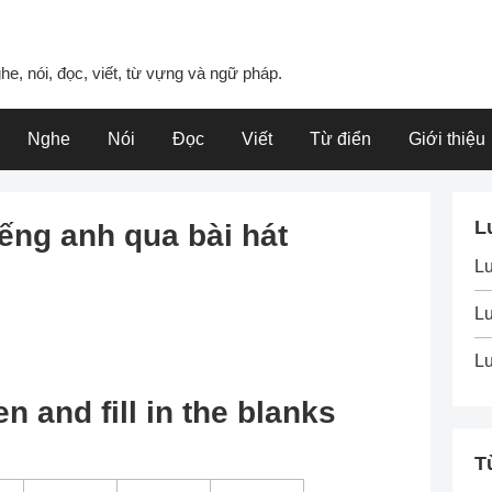
he, nói, đọc, viết, từ vựng và ngữ pháp.
Nghe
Nói
Đọc
Viết
Từ điển
Giới thiệu
L
ếng anh qua bài hát
L
Lu
Lu
en and fill in the blanks
T