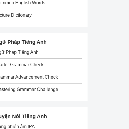
ommon English Words
cture Dictionary
gữ Pháp Tiếng Anh
gữ Pháp Tiếng Anh
arter Grammar Check
rammar Advancement Check
astering Grammar Challenge
uyện Nói Tiếng Anh
ảng phiên âm IPA