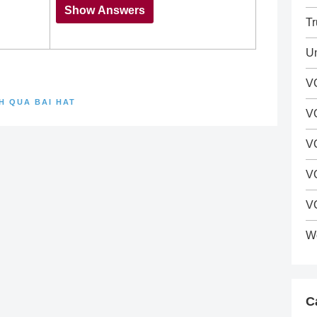
Tr
Un
VO
H QUA BAI HAT
V
V
VO
V
Wo
C