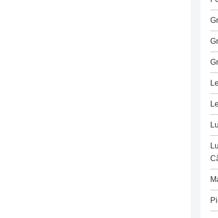
G
G
G
Le
Le
L
Lu
C
M
Pi