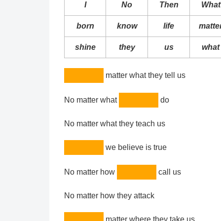
I
No
Then
What
born
know
life
matte
shine
they
us
what
matter what they tell us
No matter what
do
No matter what they teach us
we believe is true
No matter how
call us
No matter how they attack
matter where they take us