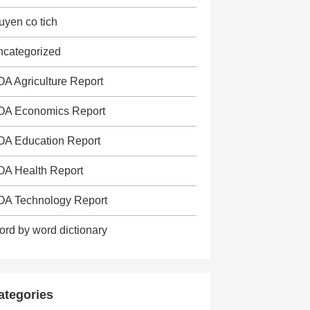
uyen co tich
categorized
A Agriculture Report
OA Economics Report
OA Education Report
A Health Report
OA Technology Report
rd by word dictionary
ategories