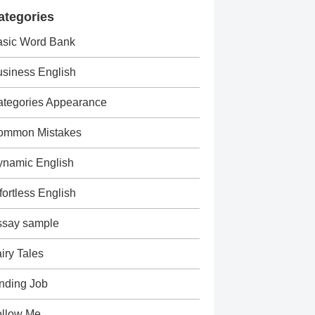
ategories
asic Word Bank
siness English
tegories Appearance
ommon Mistakes
ynamic English
fortless English
ssay sample
iry Tales
nding Job
ollow Me