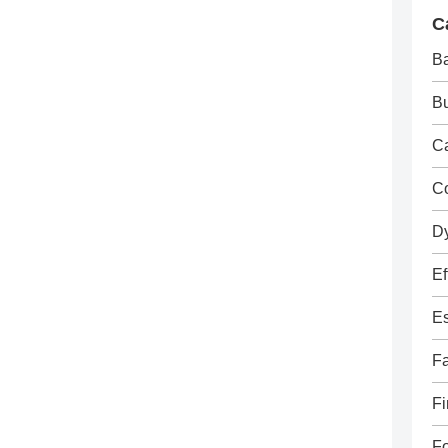
C
B
Bu
Ca
C
D
Ef
E
Fa
Fi
F