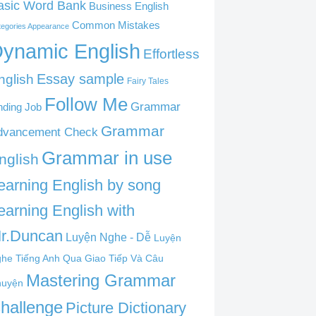
asic Word Bank
Business English
Common Mistakes
tegories Appearance
ynamic English
Effortless
nglish
Essay sample
Fairy Tales
Follow Me
Grammar
nding Job
Grammar
dvancement Check
Grammar in use
nglish
earning English by song
earning English with
r.Duncan
Luyện Nghe - Dễ
Luyện
he Tiếng Anh Qua Giao Tiếp Và Câu
Mastering Grammar
huyện
hallenge
Picture Dictionary