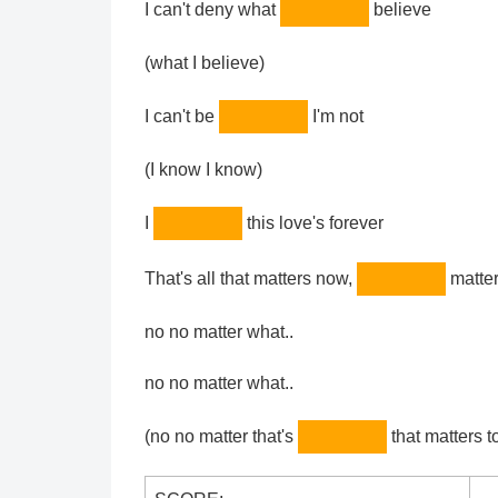
I can't deny what
believe
(what I believe)
I can't be
I'm not
(I know I know)
I
this love's forever
That's all that matters now,
matter
no no matter what..
no no matter what..
(no no matter that's
that matters t