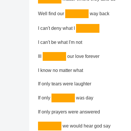
Well find our
way back
I can't deny what I
I can't be what I'm not
Ill
our love forever
I know no matter what
If only tears were laughter
If only
was day
If only prayers were answered
we would hear god say