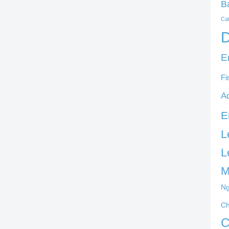
B
Ca
D
E
Fi
A
E
L
L
M
Ng
C
C