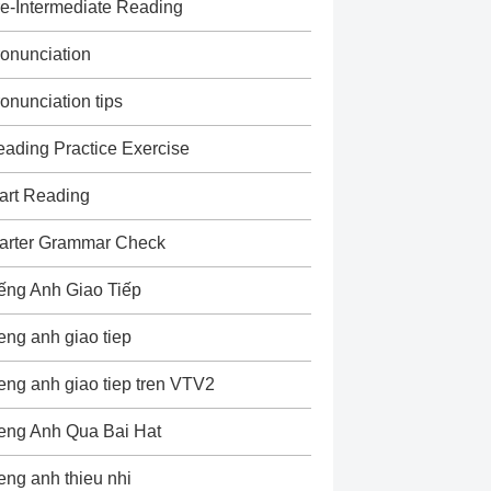
e-Intermediate Reading
onunciation
onunciation tips
ading Practice Exercise
art Reading
arter Grammar Check
ếng Anh Giao Tiếp
eng anh giao tiep
eng anh giao tiep tren VTV2
eng Anh Qua Bai Hat
eng anh thieu nhi