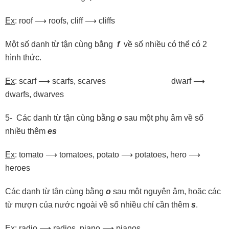
Ex
: roof ⟶ roofs, cliff ⟶ cliffs
Một số danh từ tận cùng bằng
f
về số nhiều có thể có 2
hình thức.
Ex
: scarf ⟶ scarfs, scarves dwarf ⟶
dwarfs, dwarves
5- Các danh từ tận cùng bằng
o
sau một phụ âm về số
nhiều thêm
es
Ex
: tomato ⟶ tomatoes, potato ⟶ potatoes, hero ⟶
heroes
Các danh từ tận cùng bằng
o
sau một nguyên âm, hoặc các
từ mượn của nước ngoài về số nhiều chỉ cần thêm
s
.
Ex
: radio ⟶ radios, piano ⟶ pianos