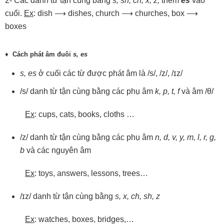
2- Các danh từ tận cùng bằng
s,
sh,
ch,
x,
z,
thêm
es
vào
cuối.
Ex
: dish ⟶ dishes, church ⟶
churches, box ⟶
boxes
♦
Cách
phát
âm
đuôi
s,
es
s,
es
ở cuối các từ được phát âm là /s/, /z/, /ɪz/
/s/ danh từ tận cùng bằng các phụ âm
k,
p,
t,
f
và âm /θ/
Ex
: cups, cats, books, cloths …
/z/ danh từ tận cùng bằng các phụ âm
n,
d,
v,
y,
m,
l,
r,
g,
b
và các nguyên âm
Ex
: toys, answers, lessons, trees…
/ɪz/ danh từ tận cùng bằng
s,
x,
ch,
sh,
z
Ex
: watches, boxes, bridges,…