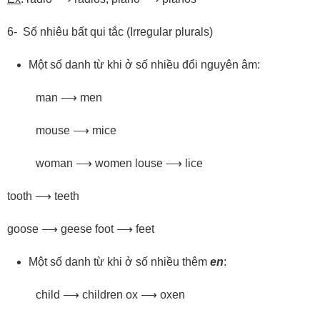
6- Số nhiêu bất qui tắc (Irregular plurals)
Một số danh từ khi ở số nhiều đổi nguyên âm:
man ⟶ men
mouse ⟶ mice
woman ⟶ women louse ⟶ lice
tooth ⟶ teeth
goose ⟶ geese foot ⟶ feet
Một số danh từ khi ở số nhiều thêm
en
:
child ⟶ children ox ⟶ oxen