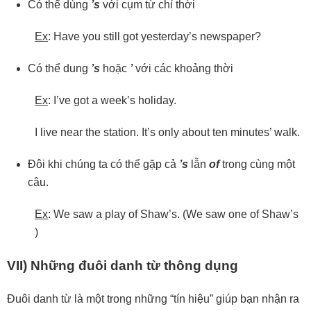
Có thể dùng
’s
với cụm từ chỉ thời
Ex
: Have you still got yesterday’s newspaper?
Có thể dung
’s
hoặc
’
với các khoảng thời
Ex
: I’ve got a week’s holiday.
I live near the station. It’s only about ten minutes’ walk.
Đôi khi chúng ta có thể gặp cả
’s
lẫn
of
trong cùng một
câu.
Ex
: We saw a play of Shaw’s. (We saw one of Shaw’s
)
VII) Những đuôi danh từ thông dụng
Đuôi danh từ là một trong những “tín hiệu” giúp bạn nhận ra