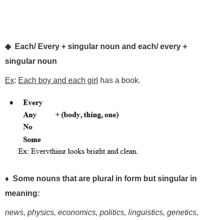
◆ Each/ Every + singular noun and each/ every +
singular noun
Ex
:
Each boy and each girl
has a book.
♦
Some
nouns
that
are
plural
in
form
but
singular
in
meaning
:
news,
physics,
economics,
politics,
linguistics,
genetics,