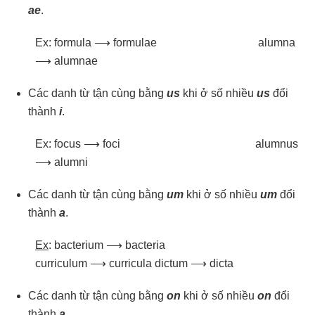
ae
.
Ex: formula ⟶ formulae alumna
⟶ alumnae
Các danh từ tận cùng bằng
us
khi ở số nhiều
us
đổi
thành
i
.
Ex: focus ⟶ foci alumnus
⟶ alumni
Các danh từ tận cùng bằng
um
khi ở số nhiều
um
đổi
thành
a
.
Ex
: bacterium ⟶ bacteria
curriculum ⟶ curricula dictum ⟶ dicta
Các danh từ tận cùng bằng
on
khi ở số nhiều
on
đổi
thành
a
.