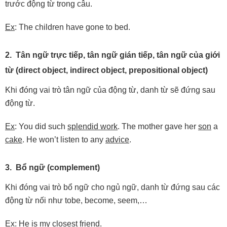
trước động từ trong câu.
Ex
: The children have gone to bed.
2. Tân ngữ trực tiếp, tân ngữ gián tiếp, tân ngữ của giới
từ (direct object, indirect object, prepositional object)
Khi đóng vai trò tân ngữ của động từ, danh từ sẽ đứng sau
động từ.
Ex
: You did such
splendid work
. The mother gave her
son
a
cake
. He won’t listen to any
advice
.
3. Bổ ngữ (complement)
Khi đóng vai trò bổ ngữ cho ngủ ngữ, danh từ đứng sau các
động từ nối như tobe, become, seem,…
Ex
: He is
my closest friend
.