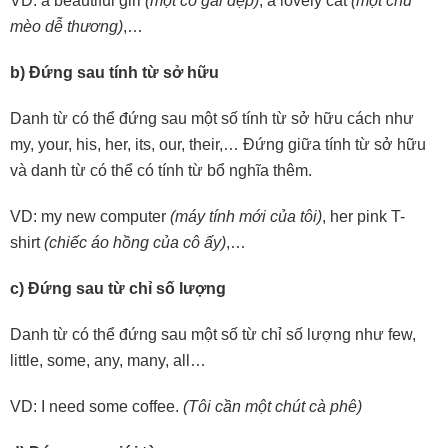
VD: a beautiful girl
(một cô gái đẹp)
, a lovely cat
(một chú
mèo dễ thương)
,…
b) Đứng sau tính từ sở hữu
Danh từ có thể đứng sau một số tính từ sở hữu cách như
my, your, his, her, its, our, their,… Đứng giữa tính từ sở hữu
và danh từ có thể có tính từ bổ nghĩa thêm.
VD: my new computer
(máy tính mới của tôi)
, her pink T-
shirt
(chiếc áo hồng của cô ấy)
,…
c) Đứng sau từ chỉ số lượng
Danh từ có thể đứng sau một số từ chỉ số lượng như few,
little, some, any, many, all…
VD: I need some coffee.
(Tôi cần một chút cà phê)