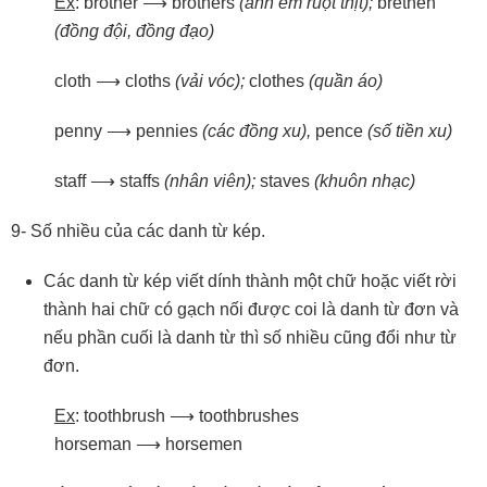
Ex
: brother ⟶ brothers
(anh
em
ruột
thịt);
brethen
(đồng
đội,
đồng
đạo)
cloth ⟶ cloths
(vải
vóc);
clothes
(quần
áo)
penny ⟶ pennies
(các
đồng
xu),
pence
(số
tiền
xu)
staff ⟶ staffs
(nhân
viên);
staves
(khuôn
nhạc)
9- Số nhiều của các danh từ kép.
Các danh từ kép viết dính thành một chữ hoặc viết rời
thành hai chữ có gạch nối được coi là danh từ đơn và
nếu phần cuối là danh từ thì số nhiều cũng đổi như từ
đơn.
Ex
: toothbrush ⟶ toothbrushes
horseman ⟶ horsemen