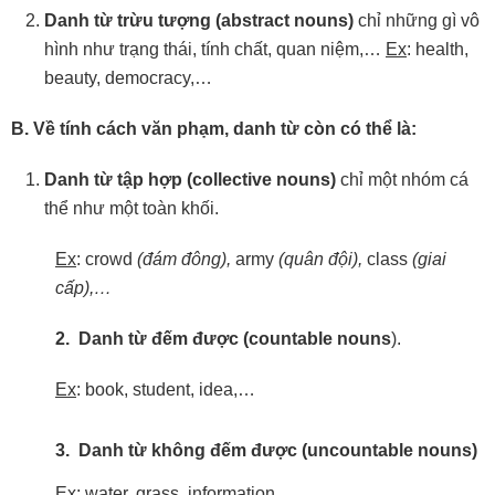
Danh
từ
trừu
tượng
(abstract
nouns)
chỉ những gì vô
hình như trạng thái, tính chất, quan niệm,…
Ex
: health,
beauty, democracy,…
B. Về tính cách văn phạm, danh từ còn có thể là:
Danh
từ
tập
hợp
(collective
nouns)
chỉ một nhóm cá
thể như một toàn khối.
Ex
: crowd
(đám
đông),
army
(quân
đội),
class
(giai
cấp),…
2. Danh từ đếm được (countable nouns
).
Ex
: book, student, idea,…
3. Danh từ không đếm được (uncountable nouns)
Ex
: water, grass, information,…