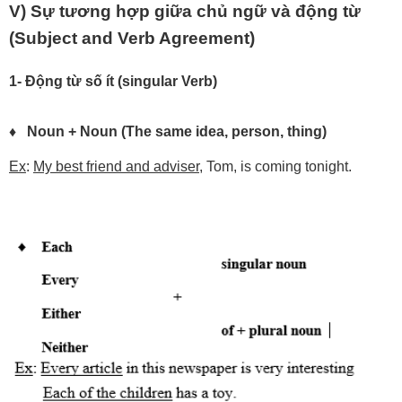
V) Sự tương hợp giữa chủ ngữ và động từ
(Subject and Verb Agreement)
1- Động
từ
số
ít
(singular
Verb)
♦
Noun
+
Noun
(The same idea, person, thing)
Ex
:
My best friend and adviser
, Tom, is coming tonight.