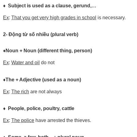
♦ Subject is used as a clause, gerund,…
Ex
:
That you get very high grades in school
is necessary.
2- Động từ số nhiều (plural verb)
♦
Noun
+
Noun
(different thing, person)
Ex
:
Water and oil
do not
♦
The
+
Adjective
(used as a noun)
Ex
:
The rich
are not always
♦ People, police, poultry, cattle
Ex
:
The police
have arrested the thieves.