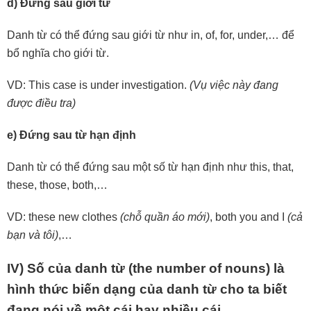
d) Đứng sau giới từ
Danh từ có thể đứng sau giới từ như in, of, for, under,… để
bổ nghĩa cho giới từ.
VD: This case is under investigation.
(Vụ việc này đang
được điều tra)
e) Đứng sau từ hạn định
Danh từ có thể đứng sau một số từ hạn định như this, that,
these, those, both,…
VD: these new clothes
(chỗ quần áo mới)
, both you and I
(cả
bạn và tôi)
,…
IV) Số của danh từ (the number of nouns) là
hình thức biến dạng của danh từ cho ta biết
đang nói về một cái hay nhiều cái.