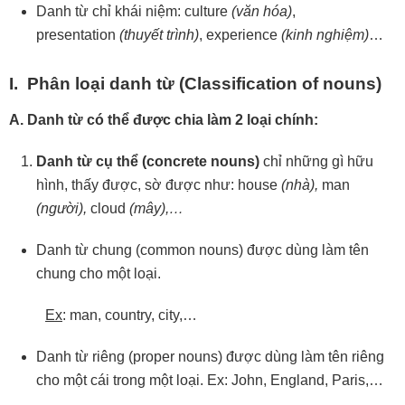
Danh từ chỉ khái niệm: culture
(văn hóa)
,
presentation
(thuyết trình)
, experience
(kinh nghiệm)
…
I. Phân loại danh từ (Classification of nouns)
A. Danh
từ
có
thể
được
chia
làm
2
loại
chính:
Danh
từ
cụ
thể
(concrete
nouns)
chỉ những gì hữu
hình, thấy được, sờ được như: house
(nhà),
man
(người),
cloud
(mây),…
Danh từ chung (common nouns) được dùng làm tên
chung cho một loại.
Ex
: man, country, city,…
Danh từ riêng (proper nouns) được dùng làm tên riêng
cho một cái trong một loại. Ex: John, England, Paris,…