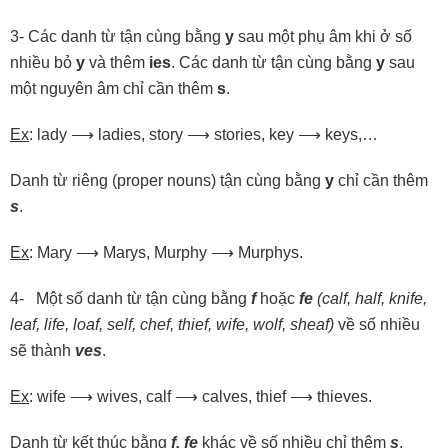
3- Các danh từ tận cùng bằng
y
sau một phụ âm khi ở số
nhiều bỏ
y
và thêm
ies
. Các danh từ tận cùng bằng
y
sau
một nguyên âm chỉ cần thêm
s
.
Ex
: lady ⟶ ladies, story ⟶ stories, key ⟶ keys,…
Danh từ riêng (proper nouns) tận cùng bằng
y
chỉ cần thêm
s
.
Ex
: Mary ⟶ Marys, Murphy ⟶ Murphys.
4- Một số danh từ tận cùng bằng
f
hoặc
fe
(calf,
half,
knife,
leaf,
life,
loaf,
self,
chef,
thief,
wife,
wolf,
sheaf)
về số nhiều
sẽ thành
ves
.
Ex
: wife ⟶ wives, calf ⟶ calves, thief ⟶ thieves.
Danh từ kết thúc bằng
f,
fe
khác về số nhiều chỉ thêm
s
.