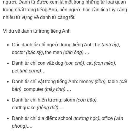
người. Danh từ được xem là một trong những từ loại quan
trọng nhất trong tiếng Anh, nên người học cần tích lũy càng
nhiều từ vựng về danh từ càng tốt.
Ví dụ về danh từ trong tiếng Anh
Các danh từ chỉ người trong tiếng Anh: he
(anh ấy)
,
doctor
(bác sỹ)
, the men
(đàn ông)
,…
Danh từ chỉ con vật: dog
(con chó)
, cat
(con mèo)
,
pet
(thú cưng)
…
Danh từ chỉ vật trong tiếng Anh: money
(tiền)
, table
(cái
bàn)
, computer
(máy tính)
,…
Danh từ chỉ hiện tượng: storm
(cơn bão)
,
earthquake
(động đất)
,…
Danh từ chỉ địa điểm: school
(trường học)
, office
(văn
phòng)
,…