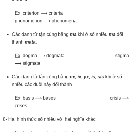
Ex
: criterion ⟶ criteria
phenomenon ⟶ phenomena
Các danh từ tận cùng bằng
ma
khi ở số nhiều
ma
đổi
thành
mata
.
Ex
: dogma ⟶ dogmata stigma
⟶ stigmata
Các danh từ tận cùng bằng
ex,
ix,
yx,
is,
sis
khi ở số
nhiều các đuôi này đổi thành
Ex
: basis ⟶ bases crisis ⟶
crises
8- Hai hình thức số nhiều với hai nghĩa khác