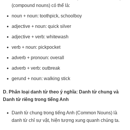
(compound nouns) có thể là:
noun + noun: toothpick, schoolboy
adjective + noun: quick silver
adjective + verb: whitewash
verb + noun: pickpocket
adverb + pronoun: overall
adverb + verb: outbreak
gerund + noun: walking stick
D. Phân loại danh từ theo ý nghĩa: Danh từ chung và
Danh từ riêng trong tiếng Anh
Danh từ chung trong tiếng Anh (Common Nouns) là
danh từ chỉ sự vật, hiện tượng xung quanh chúng ta.