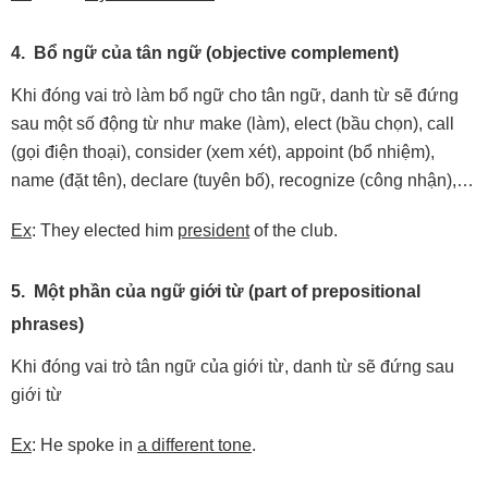
4. Bổ ngữ của tân ngữ (objective complement)
Khi đóng vai trò làm bổ ngữ cho tân ngữ, danh từ sẽ đứng
sau một số động từ như make (làm), elect (bầu chọn), call
(gọi điện thoại), consider (xem xét), appoint (bổ nhiệm),
name (đặt tên), declare (tuyên bố), recognize (công nhận),…
Ex
: They elected him
president
of the club.
5. Một phần của ngữ giới từ (part of prepositional
phrases)
Khi đóng vai trò tân ngữ của giới từ, danh từ sẽ đứng sau
giới từ
Ex
: He spoke in
a different tone
.