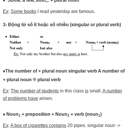
♦ Some, a few, both,,. + plural noun
Ex
:
Some books
I read yesterday are famous.
3- Động từ số ít hoặc số nhiều (singular or plural verb)
♦
The
number
of
+
plural
noun
singular
verb
A
number
of
+
plural
noun
®
plural
verb
Ex
:
The number of students
in this class
is
small.
A number
of problems have
arisen.
♦
Noun
+
preposition
+
Noun
+
verb
(noun
)
1
2
1
Ex
:
A box of cigarettes contains
20 pipes. singular noun ->