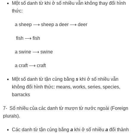
Một số danh từ khi ở số nhiều vẫn không thay đổi hình
thức:
a sheep ⟶ sheep a deer ⟶ deer
fish ⟶ fish
a swine ⟶ swine
a craft ⟶ craft
Một số danh từ tận cùng bằng
s
khi ở số nhiều vẫn
không đổi hình thức: means, works, series, species,
barracks
7- Số nhiều của các danh từ mượn từ nước ngoài (Foreign
plurals).
Các danh từ tận cùng bằng
a
khi ở số nhiều
a
đổi thành