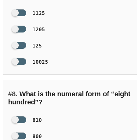
1125
1205
125
10025
#8.
What is the numeral form of “eight
hundred”?
810
800