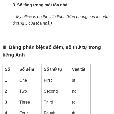
3. Số tầng trong một tòa nhà:
– My office is on the fifth floor. (Văn phòng của tôi nằm
ở tầng 5 của tòa nhà.)
III. Bảng phân biệt số đếm, số thứ tự trong
tiếng Anh
Số
Số đếm
Số thứ tự
Viết tắt
1
One
First
st
2
Two
Second
nd
3
Three
Third
rd
4
Four
Fourth
th