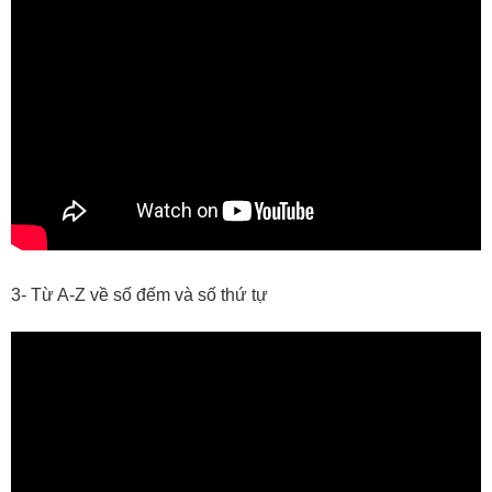
3- Từ A-Z về số đếm và số thứ tự