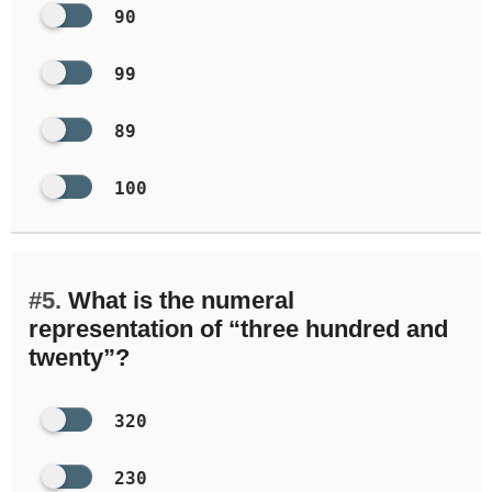
90
99
89
100
#5.
What is the numeral
representation of “three hundred and
twenty”?
320
230