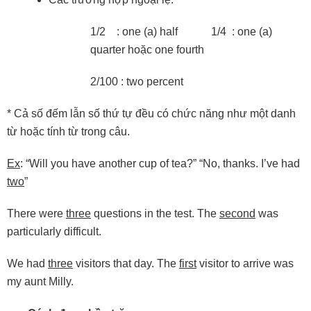
1/2 : one (a) half 1/4 : one (a)
quarter hoặc one fourth
2/100 : two percent
* Cả số đếm lẫn số thứ tự đều có chức năng như một danh
từ hoặc tính từ trong câu.
Ex
: “Will you have another cup of tea?” “No, thanks. I’ve had
two
”
There were
three
questions in the test. The
second
was
particularly difficult.
We had
three
visitors that day. The
first
visitor to arrive was
my aunt Milly.