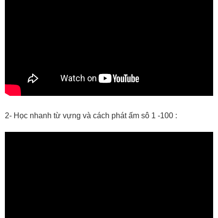
2- Học nhanh từ vựng và cách phát ấm sô 1 -100 :