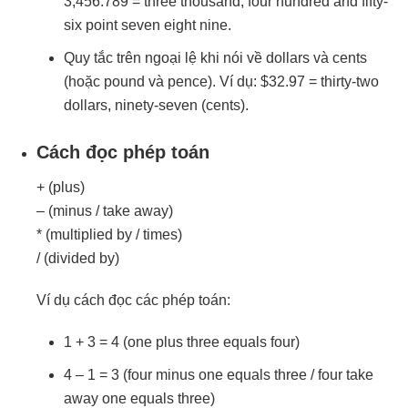
3,456.789 = three thousand, four hundred and fifty-
six point seven eight nine.
Quy tắc trên ngoại lệ khi nói về dollars và cents
(hoặc pound và pence). Ví dụ: $32.97 = thirty-two
dollars, ninety-seven (cents).
Cách đọc phép toán
+ (plus)
– (minus / take away)
* (multiplied by / times)
/ (divided by)
Ví dụ cách đọc các phép toán:
1 + 3 = 4 (one plus three equals four)
4 – 1 = 3 (four minus one equals three / four take
away one equals three)