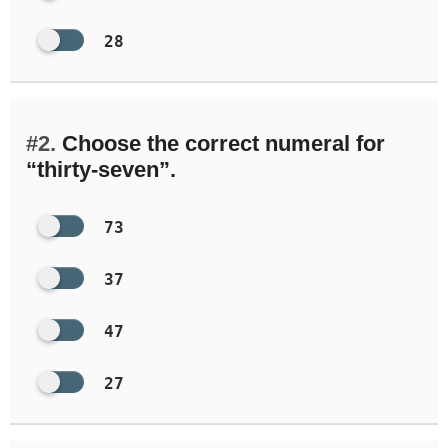
28
#2.
Choose the correct numeral for
“thirty-seven”.
73
37
47
27