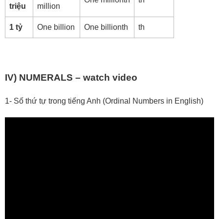
triệu
million
1 tỷ
One billion
One billionth
th
IV) NUMERALS – watch video
1-
Số thứ tự trong tiếng Anh (Ordinal Numbers in English)