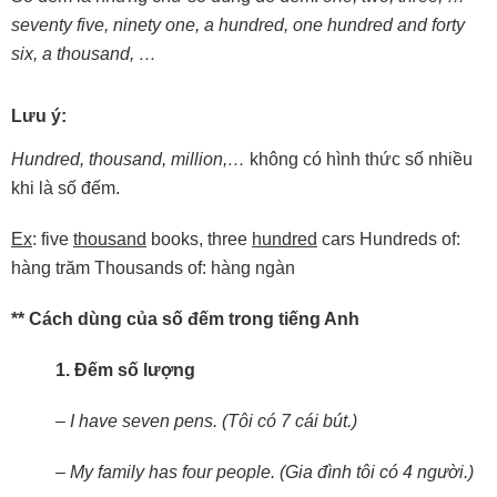
seventy
five,
ninety
one,
a
hundred,
one
hundred
and
forty
six,
a
thousand,
…
Lưu ý:
Hundred,
thousand,
million,…
không có hình thức số nhiều
khi là số đếm.
Ex
: five
thousand
books, three
hundred
cars Hundreds of:
hàng trăm Thousands of: hàng ngàn
** Cách dùng của số đếm trong tiếng Anh
1. Đếm số lượng
– I have seven pens. (Tôi có 7 cái bút.)
– My family has four people. (Gia đình tôi có 4 người.)