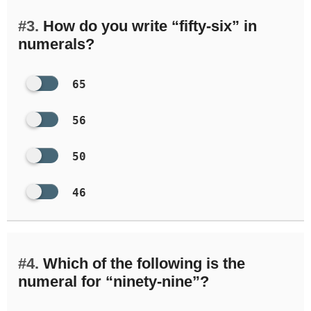
#3.
How do you write “fifty-six” in
numerals?
65
56
50
46
#4.
Which of the following is the
numeral for “ninety-nine”?