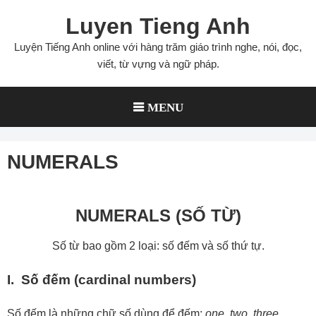
Skip
Luyen Tieng Anh
to
content
Luyện Tiếng Anh online với hàng trăm giáo trình nghe, nói, đọc,
viết, từ vựng và ngữ pháp.
MENU
NUMERALS
NUMERALS (SỐ TỪ)
Số từ bao gồm 2 loại: số đếm và số thứ tự.
I. Số đếm (cardinal numbers)
Số đếm là những chữ số dùng để đếm:
one,
two,
three,
…