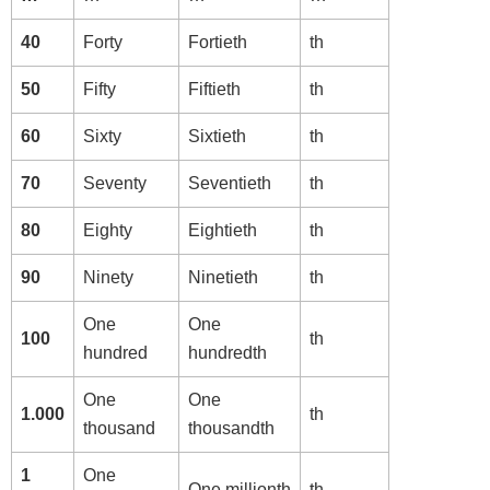
40
Forty
Fortieth
th
50
Fifty
Fiftieth
th
60
Sixty
Sixtieth
th
70
Seventy
Seventieth
th
80
Eighty
Eightieth
th
90
Ninety
Ninetieth
th
One
One
100
th
hundred
hundredth
One
One
1.000
th
thousand
thousandth
1
One
One millionth
th