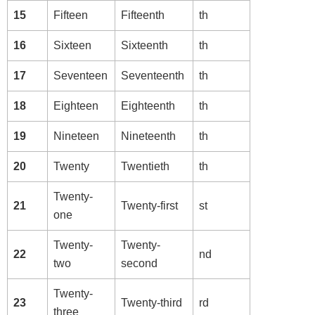
15
Fifteen
Fifteenth
th
16
Sixteen
Sixteenth
th
17
Seventeen
Seventeenth
th
18
Eighteen
Eighteenth
th
19
Nineteen
Nineteenth
th
20
Twenty
Twentieth
th
Twenty-
21
Twenty-first
st
one
Twenty-
Twenty-
22
nd
two
second
Twenty-
23
Twenty-third
rd
three