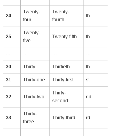
Twenty-
Twenty-
24
th
four
fourth
Twenty-
25
Twenty-fifth
th
five
…
…
…
…
30
Thirty
Thirtieth
th
31
Thirty-one
Thirty-first
st
Thirty-
32
Thirty-two
nd
second
Thirty-
33
Thirty-third
rd
three
…
…
…
…