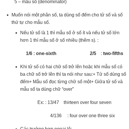
5 – mẫu số (denominator)
Muốn nói một phân số, ta dùng số đếm cho tử số và số
thứ tự cho mẫu số.
Nếu tử số là 1 thì mẫu số ở số ít và nếu tử số lớn
hơn 1 thì mẫu số ở số nhiều (thêm s). :
1/6 : one-sixth 2/5
:
two-fifths
Khi tử số có hai chữ số trở lên hoặc khi mẫu số có
ba chữ số trở lên thì ta nói như sau:+ Tử số dùng số
đếm+ Mẫu số đọc từng chữ số một+ Giữa tử số và
mẫu số ta dùng chữ “over”
Ex: : 13/47 thirteen over four seven
4/136 : four over one three six
Các trường hợp ngoại lệ: