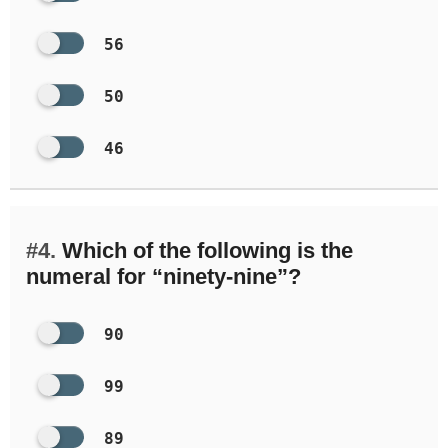
56
50
46
#4.
Which of the following is the
numeral for “ninety-nine”?
90
99
89