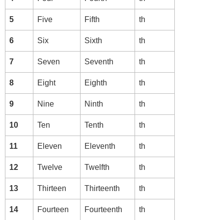
5
Five
Fifth
th
6
Six
Sixth
th
7
Seven
Seventh
th
8
Eight
Eighth
th
9
Nine
Ninth
th
10
Ten
Tenth
th
11
Eleven
Eleventh
th
12
Twelve
Twelfth
th
13
Thirteen
Thirteenth
th
14
Fourteen
Fourteenth
th