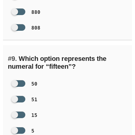
880
808
#9.
Which option represents the
numeral for “fifteen”?
50
51
15
5