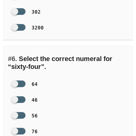
302
3200
#6.
Select the correct numeral for
“sixty-four”.
64
46
56
76