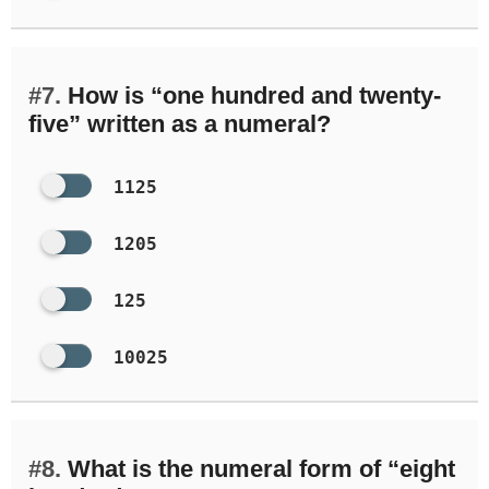
#7.
How is “one hundred and twenty-
five” written as a numeral?
1125
1205
125
10025
#8.
What is the numeral form of “eight