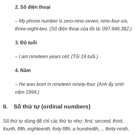
2. Số điện thoại
– My phone number is zero-nine-seven, nine-four-six,
three-eight-two. (Số điện thoại của tôi là: 097.946.382.)
3. Độ tuổi
– I am nineteen years old. (Tôi 19 tuổi.)
4. Năm
– He was born in nineteen ninety-four. (Anh ấy sinh
năm 1994.)
II. Số thứ tự (ordinal numbers)
Số thứ tự dùng để chỉ các thứ tự như:
first,
second,
third,
fourth,
fifth,
eighteenth,
forty
fifth,
a
hundredth,…
thirty-ninth,