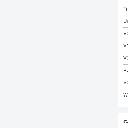
Tr
Un
VO
V
V
VO
V
Wo
C