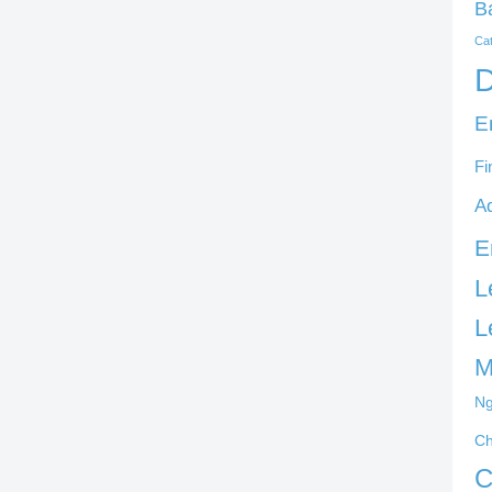
B
Ca
D
E
Fi
A
E
L
L
M
Ng
C
C