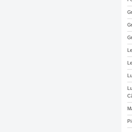
G
G
G
Le
Le
L
Lu
C
M
Pi