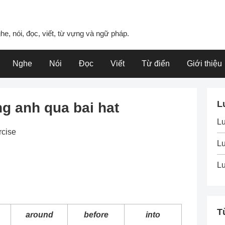
he, nói, đọc, viết, từ vựng và ngữ pháp.
Nghe
Nói
Đọc
Viết
Từ điển
Giới thiệu
L
ng anh qua bai hat
L
rcise
Lu
Lu
T
around
before
into