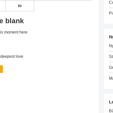
C
to
Pi
he blank
is moment here
N
N
deepest love
St
G
M
L
B