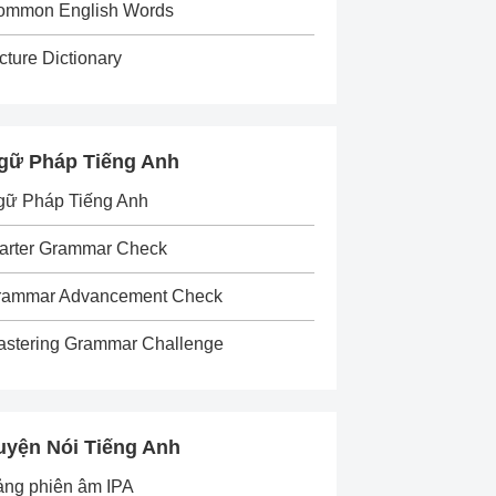
ommon English Words
cture Dictionary
gữ Pháp Tiếng Anh
gữ Pháp Tiếng Anh
arter Grammar Check
rammar Advancement Check
astering Grammar Challenge
uyện Nói Tiếng Anh
ảng phiên âm IPA