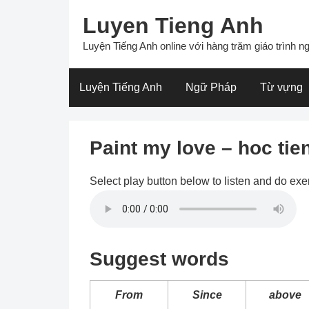
Skip
Luyen Tieng Anh
to
content
Luyện Tiếng Anh online với hàng trăm giáo trình ng
Luyện Tiếng Anh
Ngữ Pháp
Từ vựng
Paint my love – hoc tie
Select play button below to listen and do exe
Suggest words
From
Since
above