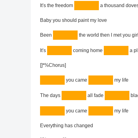
It's the freedom
a thousand dove
Baby you should paint my love
Been
the world then I met you gir
It's
coming home
a p
[]*%Chorus]
you came
my life
The days
all fade
bla
you came
my life
Everything has changed