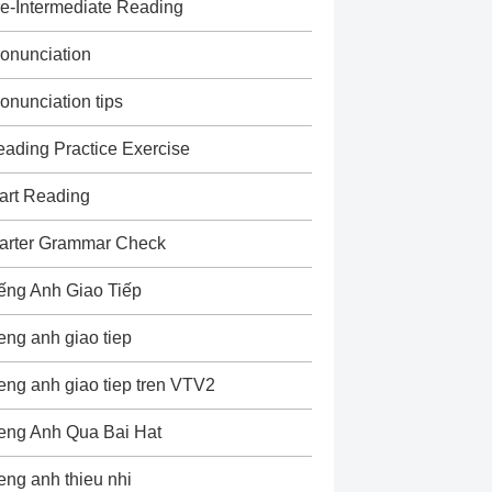
e-Intermediate Reading
onunciation
onunciation tips
ading Practice Exercise
art Reading
arter Grammar Check
ếng Anh Giao Tiếp
eng anh giao tiep
eng anh giao tiep tren VTV2
eng Anh Qua Bai Hat
eng anh thieu nhi