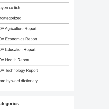
uyen co tich
categorized
A Agriculture Report
OA Economics Report
OA Education Report
A Health Report
OA Technology Report
rd by word dictionary
ategories