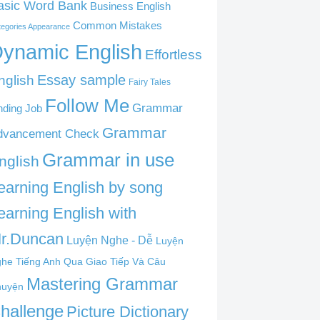
asic Word Bank
Business English
Common Mistakes
tegories Appearance
ynamic English
Effortless
nglish
Essay sample
Fairy Tales
Follow Me
Grammar
nding Job
Grammar
dvancement Check
Grammar in use
nglish
earning English by song
earning English with
r.Duncan
Luyện Nghe - Dễ
Luyện
he Tiếng Anh Qua Giao Tiếp Và Câu
Mastering Grammar
huyện
hallenge
Picture Dictionary