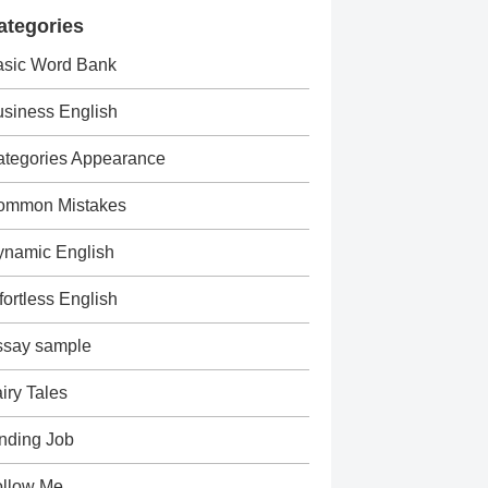
ategories
asic Word Bank
siness English
tegories Appearance
ommon Mistakes
ynamic English
fortless English
ssay sample
iry Tales
nding Job
ollow Me