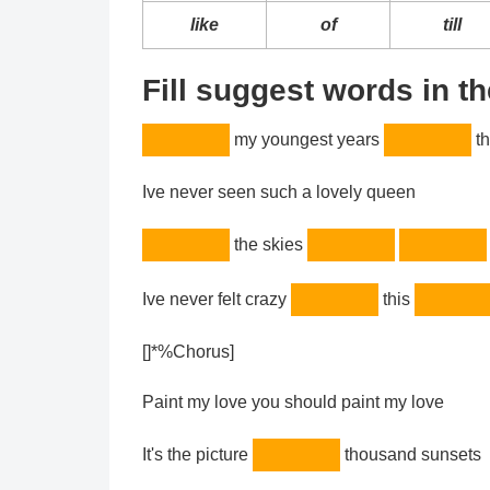
like
of
till
Fill suggest words in t
my youngest years
th
Ive never seen such a lovely queen
the skies
Ive never felt crazy
this
[]*%Chorus]
Paint my love you should paint my love
It's the picture
thousand sunsets