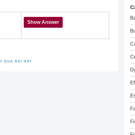
C
B
Bu
Ca
C
H QUA BAI HAT
D
Ef
E
Fa
Fi
F