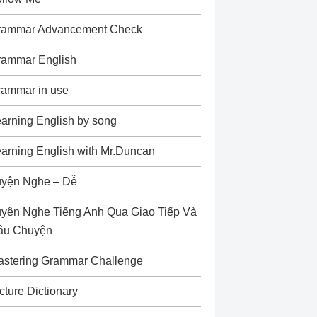
rammar Advancement Check
rammar English
rammar in use
arning English by song
arning English with Mr.Duncan
uyện Nghe – Dễ
yện Nghe Tiếng Anh Qua Giao Tiếp Và
âu Chuyện
astering Grammar Challenge
cture Dictionary