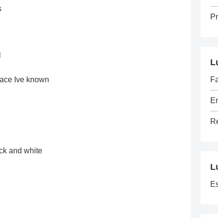
s
Pr
l
L
Fa
lace Ive known
E
Re
ck and white
L
E