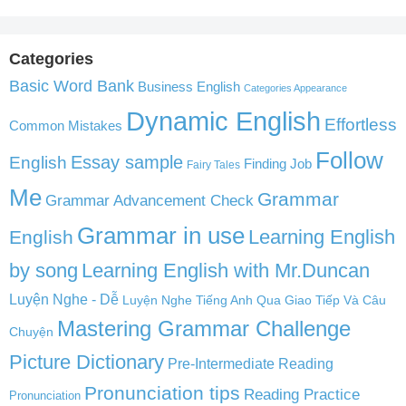
Categories
Basic Word Bank
Business English
Categories Appearance
Dynamic English
Effortless
Common Mistakes
Follow
English
Essay sample
Finding Job
Fairy Tales
Me
Grammar
Grammar Advancement Check
Grammar in use
Learning English
English
by song
Learning English with Mr.Duncan
Luyện Nghe - Dễ
Luyện Nghe Tiếng Anh Qua Giao Tiếp Và Câu
Mastering Grammar Challenge
Chuyện
Picture Dictionary
Pre-Intermediate Reading
Pronunciation tips
Reading Practice
Pronunciation