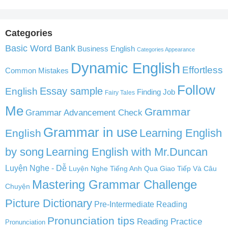
Categories
Basic Word Bank
Business English
Categories Appearance
Dynamic English
Effortless
Common Mistakes
Follow
English
Essay sample
Finding Job
Fairy Tales
Me
Grammar
Grammar Advancement Check
Grammar in use
Learning English
English
by song
Learning English with Mr.Duncan
Luyện Nghe - Dễ
Luyện Nghe Tiếng Anh Qua Giao Tiếp Và Câu
Mastering Grammar Challenge
Chuyện
Picture Dictionary
Pre-Intermediate Reading
Pronunciation tips
Reading Practice
Pronunciation