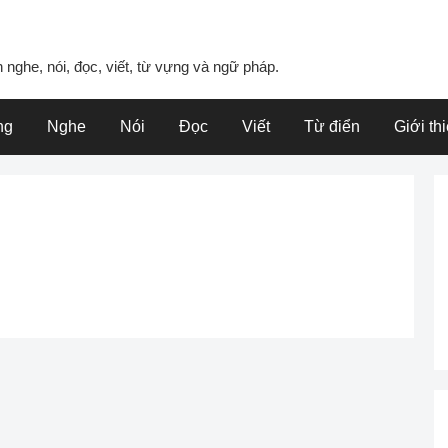
 nghe, nói, đọc, viết, từ vựng và ngữ pháp.
ng
Nghe
Nói
Đọc
Viết
Từ điển
Giới th