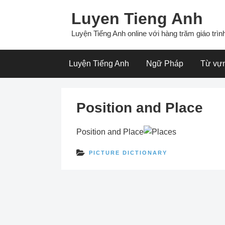
Skip
Luyen Tieng Anh
to
content
Luyện Tiếng Anh online với hàng trăm giáo trình
Luyện Tiếng Anh
Ngữ Pháp
Từ vự
Position and Place
Position and Place
PICTURE DICTIONARY