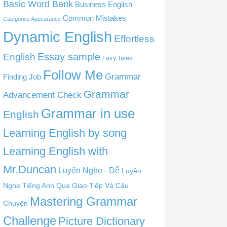
Basic Word Bank
Business English
Common Mistakes
Categories Appearance
Dynamic English
Effortless
English
Essay sample
Fairy Tales
Follow Me
Grammar
Finding Job
Grammar
Advancement Check
Grammar in use
English
Learning English by song
Learning English with
Mr.Duncan
Luyện Nghe - Dễ
Luyện
Nghe Tiếng Anh Qua Giao Tiếp Và Câu
Mastering Grammar
Chuyện
Challenge
Picture Dictionary