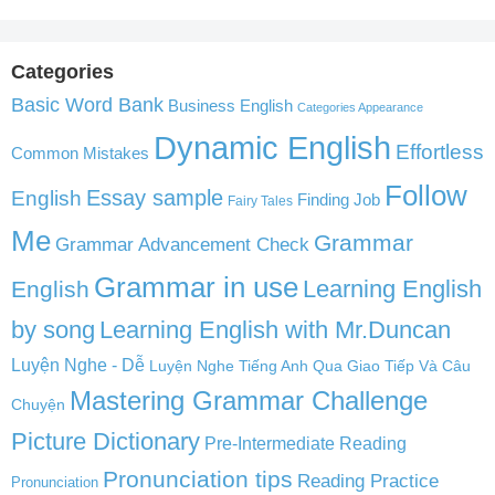
Categories
Basic Word Bank
Business English
Categories Appearance
Dynamic English
Effortless
Common Mistakes
Follow
English
Essay sample
Finding Job
Fairy Tales
Me
Grammar
Grammar Advancement Check
Grammar in use
Learning English
English
by song
Learning English with Mr.Duncan
Luyện Nghe - Dễ
Luyện Nghe Tiếng Anh Qua Giao Tiếp Và Câu
Mastering Grammar Challenge
Chuyện
Picture Dictionary
Pre-Intermediate Reading
Pronunciation tips
Reading Practice
Pronunciation