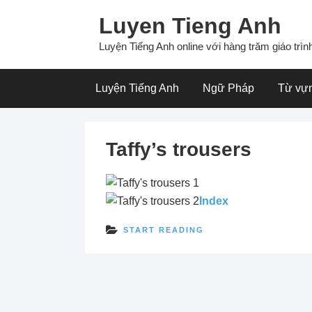
Skip
Luyen Tieng Anh
to
content
Luyện Tiếng Anh online với hàng trăm giáo trình
Luyện Tiếng Anh
Ngữ Pháp
Từ vự
Taffy’s trousers
Index
START READING