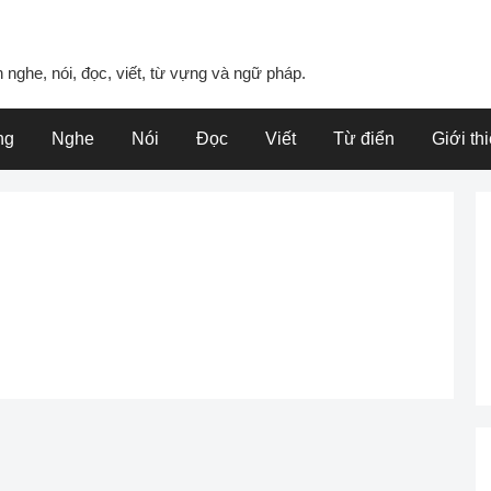
 nghe, nói, đọc, viết, từ vựng và ngữ pháp.
ng
Nghe
Nói
Đọc
Viết
Từ điển
Giới th