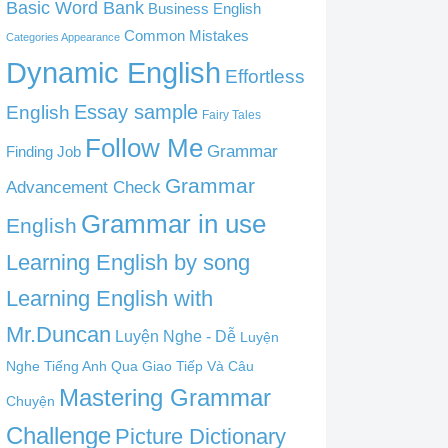
Basic Word Bank
Business English
Common Mistakes
Categories Appearance
Dynamic English
Effortless
English
Essay sample
Fairy Tales
Follow Me
Grammar
Finding Job
Grammar
Advancement Check
Grammar in use
English
Learning English by song
Learning English with
Mr.Duncan
Luyện Nghe - Dễ
Luyện
Nghe Tiếng Anh Qua Giao Tiếp Và Câu
Mastering Grammar
Chuyện
Challenge
Picture Dictionary