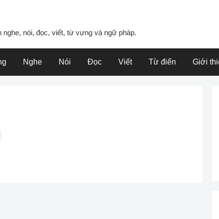
 nghe, nói, đọc, viết, từ vựng và ngữ pháp.
ng
Nghe
Nói
Đọc
Viết
Từ điển
Giới th