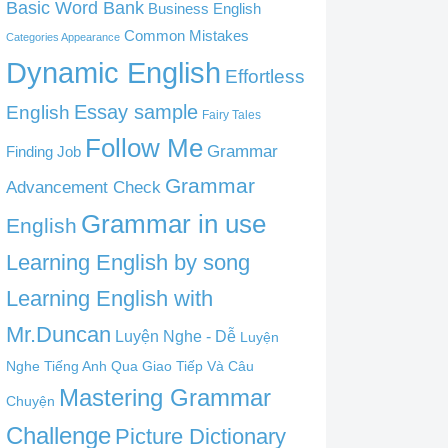
Basic Word Bank
Business English
Common Mistakes
Categories Appearance
Dynamic English
Effortless
English
Essay sample
Fairy Tales
Follow Me
Grammar
Finding Job
Grammar
Advancement Check
Grammar in use
English
Learning English by song
Learning English with
Mr.Duncan
Luyện Nghe - Dễ
Luyện
Nghe Tiếng Anh Qua Giao Tiếp Và Câu
Mastering Grammar
Chuyện
Challenge
Picture Dictionary