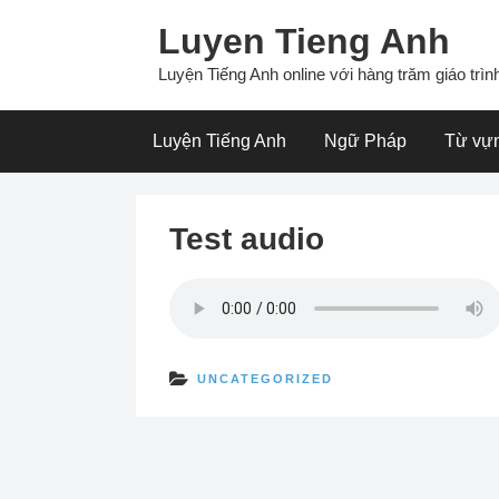
Skip
Luyen Tieng Anh
to
content
Luyện Tiếng Anh online với hàng trăm giáo trình
Luyện Tiếng Anh
Ngữ Pháp
Từ vự
Test audio
UNCATEGORIZED