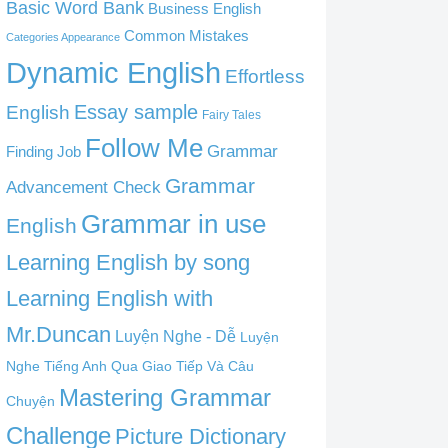
Basic Word Bank
Business English
Common Mistakes
Categories Appearance
Dynamic English
Effortless
English
Essay sample
Fairy Tales
Follow Me
Grammar
Finding Job
Grammar
Advancement Check
Grammar in use
English
Learning English by song
Learning English with
Mr.Duncan
Luyện Nghe - Dễ
Luyện
Nghe Tiếng Anh Qua Giao Tiếp Và Câu
Mastering Grammar
Chuyện
Challenge
Picture Dictionary