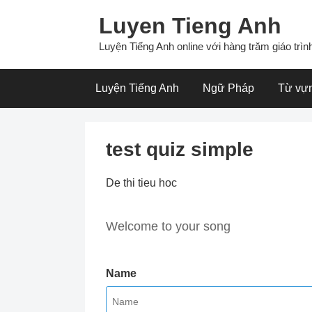
Skip
Luyen Tieng Anh
to
content
Luyện Tiếng Anh online với hàng trăm giáo trình
Luyện Tiếng Anh
Ngữ Pháp
Từ vự
test quiz simple
De thi tieu hoc
Welcome to your song
Name