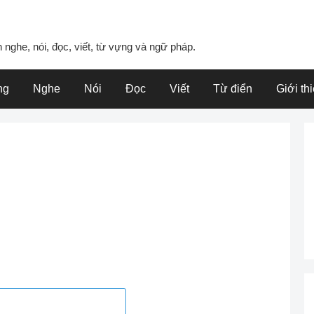
 nghe, nói, đọc, viết, từ vựng và ngữ pháp.
ng
Nghe
Nói
Đọc
Viết
Từ điển
Giới th