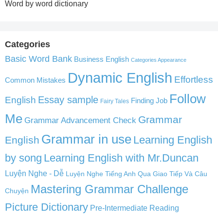
Word by word dictionary
Categories
Basic Word Bank
Business English
Categories Appearance
Dynamic English
Effortless
Common Mistakes
Follow
English
Essay sample
Finding Job
Fairy Tales
Me
Grammar
Grammar Advancement Check
Grammar in use
Learning English
English
by song
Learning English with Mr.Duncan
Luyện Nghe - Dễ
Luyện Nghe Tiếng Anh Qua Giao Tiếp Và Câu
Mastering Grammar Challenge
Chuyện
Picture Dictionary
Pre-Intermediate Reading