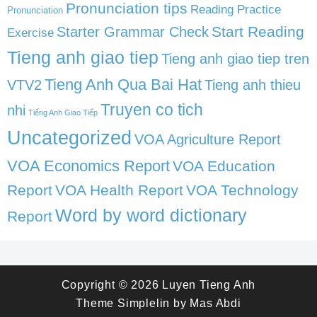
Pronunciation tips
Reading Practice
Pronunciation
Start Reading
Starter Grammar Check
Exercise
Tieng anh giao tiep
Tieng anh giao tiep tren
Tieng Anh Qua Bai Hat
VTV2
Tieng anh thieu
Truyen co tich
nhi
Tiếng Anh Giao Tiếp
Uncategorized
VOA Agriculture Report
VOA Economics Report
VOA Education
Report
VOA Health Report
VOA Technology
Word by word dictionary
Report
Copyright © 2026
Luyen Tieng Anh
Theme
Simplelin
by
Mas Abdi