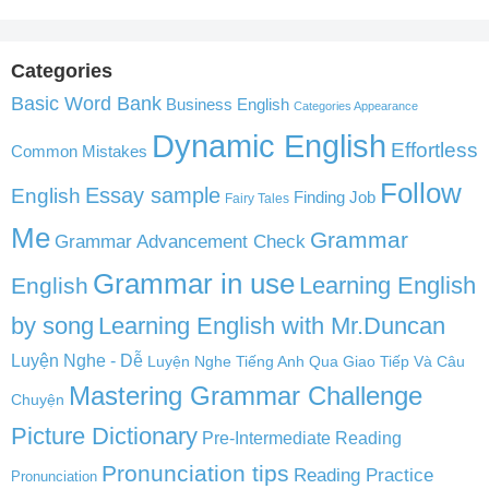
Categories
Basic Word Bank
Business English
Categories Appearance
Dynamic English
Effortless
Common Mistakes
Follow
English
Essay sample
Finding Job
Fairy Tales
Me
Grammar
Grammar Advancement Check
Grammar in use
Learning English
English
by song
Learning English with Mr.Duncan
Luyện Nghe - Dễ
Luyện Nghe Tiếng Anh Qua Giao Tiếp Và Câu
Mastering Grammar Challenge
Chuyện
Picture Dictionary
Pre-Intermediate Reading
Pronunciation tips
Reading Practice
Pronunciation