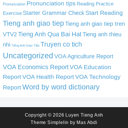
Pronunciation tips
Reading Practice
Pronunciation
Start Reading
Starter Grammar Check
Exercise
Tieng anh giao tiep
Tieng anh giao tiep tren
Tieng Anh Qua Bai Hat
VTV2
Tieng anh thieu
Truyen co tich
nhi
Tiếng Anh Giao Tiếp
Uncategorized
VOA Agriculture Report
VOA Economics Report
VOA Education
Report
VOA Health Report
VOA Technology
Word by word dictionary
Report
Copyright © 2026
Luyen Tieng Anh
Theme
Simplelin
by
Mas Abdi