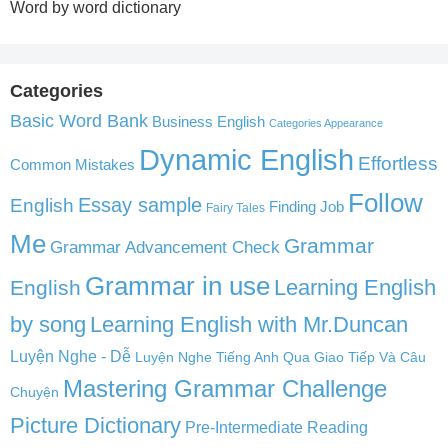
Word by word dictionary
Categories
Basic Word Bank
Business English
Categories Appearance
Dynamic English
Effortless
Common Mistakes
Follow
English
Essay sample
Finding Job
Fairy Tales
Me
Grammar
Grammar Advancement Check
Grammar in use
Learning English
English
by song
Learning English with Mr.Duncan
Luyện Nghe - Dễ
Luyện Nghe Tiếng Anh Qua Giao Tiếp Và Câu
Mastering Grammar Challenge
Chuyện
Picture Dictionary
Pre-Intermediate Reading