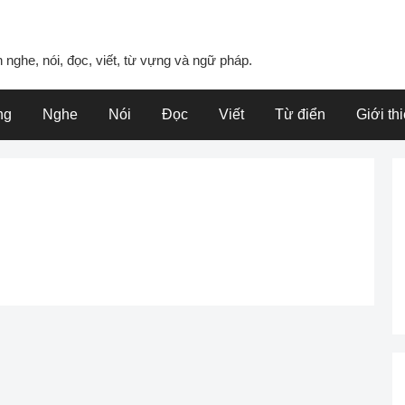
 nghe, nói, đọc, viết, từ vựng và ngữ pháp.
ng
Nghe
Nói
Đọc
Viết
Từ điển
Giới th