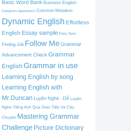
Basic Word Bank
Business English
Common Mistakes
Categories Appearance
Dynamic English
Effortless
English
Essay sample
Fairy Tales
Follow Me
Grammar
Finding Job
Grammar
Advancement Check
Grammar in use
English
Learning English by song
Learning English with
Mr.Duncan
Luyện Nghe - Dễ
Luyện
Nghe Tiếng Anh Qua Giao Tiếp Và Câu
Mastering Grammar
Chuyện
Challenge
Picture Dictionary