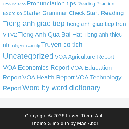
Pronunciation tips
Reading Practice
Pronunciation
Start Reading
Starter Grammar Check
Exercise
Tieng anh giao tiep
Tieng anh giao tiep tren
Tieng Anh Qua Bai Hat
VTV2
Tieng anh thieu
Truyen co tich
nhi
Tiếng Anh Giao Tiếp
Uncategorized
VOA Agriculture Report
VOA Economics Report
VOA Education
Report
VOA Health Report
VOA Technology
Word by word dictionary
Report
Copyright © 2026
Luyen Tieng Anh
Theme
Simplelin
by
Mas Abdi