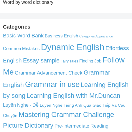
Word by word dictionary
Categories
Basic Word Bank
Business English
Categories Appearance
Dynamic English
Effortless
Common Mistakes
Follow
English
Essay sample
Finding Job
Fairy Tales
Me
Grammar
Grammar Advancement Check
Grammar in use
Learning English
English
by song
Learning English with Mr.Duncan
Luyện Nghe - Dễ
Luyện Nghe Tiếng Anh Qua Giao Tiếp Và Câu
Mastering Grammar Challenge
Chuyện
Picture Dictionary
Pre-Intermediate Reading