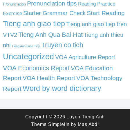
Pronunciation tips
Reading Practice
Pronunciation
Start Reading
Starter Grammar Check
Exercise
Tieng anh giao tiep
Tieng anh giao tiep tren
Tieng Anh Qua Bai Hat
VTV2
Tieng anh thieu
Truyen co tich
nhi
Tiếng Anh Giao Tiếp
Uncategorized
VOA Agriculture Report
VOA Economics Report
VOA Education
Report
VOA Health Report
VOA Technology
Word by word dictionary
Report
Copyright © 2026
Luyen Tieng Anh
Theme
Simplelin
by
Mas Abdi