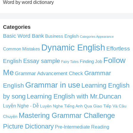
Word by word dictionary
Categories
Basic Word Bank
Business English
Categories Appearance
Dynamic English
Effortless
Common Mistakes
Follow
English
Essay sample
Finding Job
Fairy Tales
Me
Grammar
Grammar Advancement Check
Grammar in use
Learning English
English
by song
Learning English with Mr.Duncan
Luyện Nghe - Dễ
Luyện Nghe Tiếng Anh Qua Giao Tiếp Và Câu
Mastering Grammar Challenge
Chuyện
Picture Dictionary
Pre-Intermediate Reading