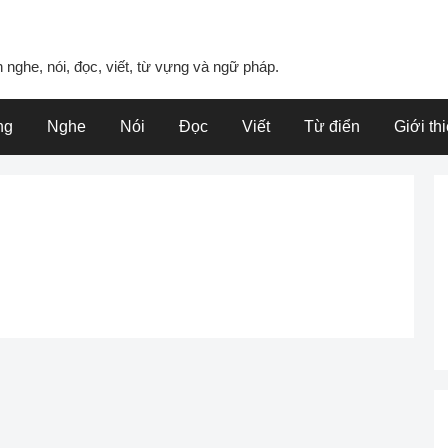
 nghe, nói, đọc, viết, từ vựng và ngữ pháp.
ng
Nghe
Nói
Đọc
Viết
Từ điển
Giới th