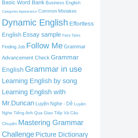
Basic Word Bank
Business English
Common Mistakes
Categories Appearance
Dynamic English
Effortless
English
Essay sample
Fairy Tales
Follow Me
Grammar
Finding Job
Grammar
Advancement Check
Grammar in use
English
Learning English by song
Learning English with
Mr.Duncan
Luyện Nghe - Dễ
Luyện
Nghe Tiếng Anh Qua Giao Tiếp Và Câu
Mastering Grammar
Chuyện
Challenge
Picture Dictionary