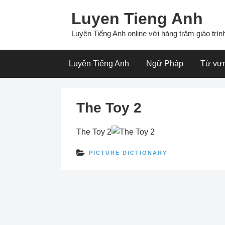
Skip
Luyen Tieng Anh
to
content
Luyện Tiếng Anh online với hàng trăm giáo trình
Luyện Tiếng Anh
Ngữ Pháp
Từ vự
The Toy 2
The Toy 2
PICTURE DICTIONARY