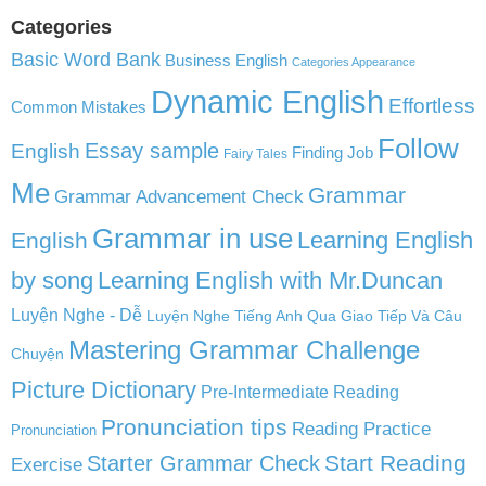
Categories
Basic Word Bank
Business English
Categories Appearance
Dynamic English
Effortless
Common Mistakes
Follow
English
Essay sample
Finding Job
Fairy Tales
Me
Grammar
Grammar Advancement Check
Grammar in use
Learning English
English
by song
Learning English with Mr.Duncan
Luyện Nghe - Dễ
Luyện Nghe Tiếng Anh Qua Giao Tiếp Và Câu
Mastering Grammar Challenge
Chuyện
Picture Dictionary
Pre-Intermediate Reading
Pronunciation tips
Reading Practice
Pronunciation
Start Reading
Starter Grammar Check
Exercise