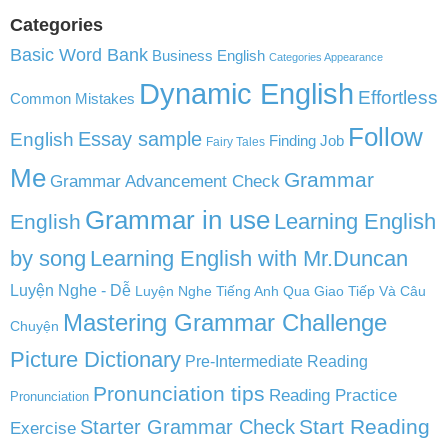
Categories
Basic Word Bank
Business English
Categories Appearance
Dynamic English
Effortless
Common Mistakes
Follow
English
Essay sample
Finding Job
Fairy Tales
Me
Grammar
Grammar Advancement Check
Grammar in use
Learning English
English
by song
Learning English with Mr.Duncan
Luyện Nghe - Dễ
Luyện Nghe Tiếng Anh Qua Giao Tiếp Và Câu
Mastering Grammar Challenge
Chuyện
Picture Dictionary
Pre-Intermediate Reading
Pronunciation tips
Reading Practice
Pronunciation
Start Reading
Starter Grammar Check
Exercise