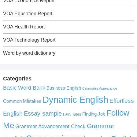
VOA Economics Report
VOA Education Report
VOA Health Report
VOA Technology Report
Word by word dictionary
Categories
Basic Word Bank
Business English
Categories Appearance
Dynamic English
Effortless
Common Mistakes
Follow
English
Essay sample
Finding Job
Fairy Tales
Me
Grammar
Grammar Advancement Check