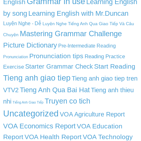
Grammar in use
Learning English
English
by song
Learning English with Mr.Duncan
Luyện Nghe - Dễ
Luyện Nghe Tiếng Anh Qua Giao Tiếp Và Câu
Mastering Grammar Challenge
Chuyện
Picture Dictionary
Pre-Intermediate Reading
Pronunciation tips
Reading Practice
Pronunciation
Start Reading
Starter Grammar Check
Exercise
Tieng anh giao tiep
Tieng anh giao tiep tren
Tieng Anh Qua Bai Hat
VTV2
Tieng anh thieu
Truyen co tich
nhi
Tiếng Anh Giao Tiếp
Uncategorized
VOA Agriculture Report
VOA Economics Report
VOA Education
Report
VOA Health Report
VOA Technology