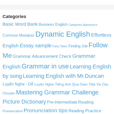
Categories
Basic Word Bank
Business English
Categories Appearance
Dynamic English
Effortless
Common Mistakes
Follow
English
Essay sample
Finding Job
Fairy Tales
Me
Grammar
Grammar Advancement Check
Grammar in use
Learning English
English
by song
Learning English with Mr.Duncan
Luyện Nghe - Dễ
Luyện Nghe Tiếng Anh Qua Giao Tiếp Và Câu
Mastering Grammar Challenge
Chuyện
Picture Dictionary
Pre-Intermediate Reading
Pronunciation tips
Reading Practice
Pronunciation