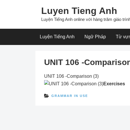
Skip
Luyen Tieng Anh
to
content
Luyện Tiếng Anh online với hàng trăm giáo trình
Luyện Tiếng Anh
Ngữ Pháp
Từ vự
UNIT 106 -Comparison
UNIT 106 -Comparison (3)
Exercises
GRAMMAR IN USE