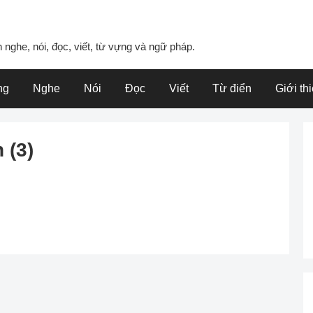
 nghe, nói, đọc, viết, từ vựng và ngữ pháp.
ng
Nghe
Nói
Đọc
Viết
Từ điển
Giới th
 (3)