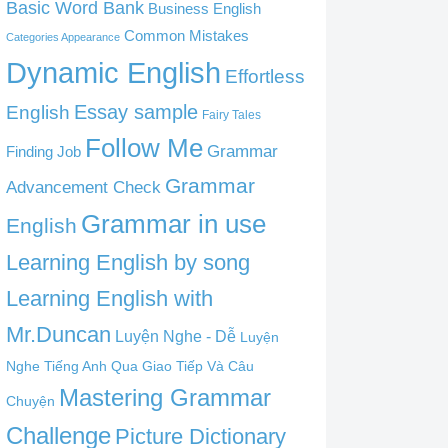
Basic Word Bank
Business English
Common Mistakes
Categories Appearance
Dynamic English
Effortless
English
Essay sample
Fairy Tales
Follow Me
Grammar
Finding Job
Grammar
Advancement Check
Grammar in use
English
Learning English by song
Learning English with
Mr.Duncan
Luyện Nghe - Dễ
Luyện
Nghe Tiếng Anh Qua Giao Tiếp Và Câu
Mastering Grammar
Chuyện
Challenge
Picture Dictionary