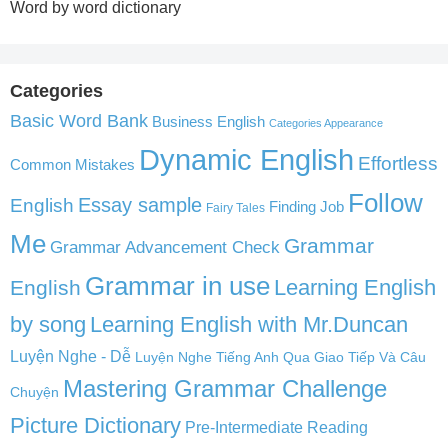
Word by word dictionary
Categories
Basic Word Bank
Business English
Categories Appearance
Dynamic English
Effortless
Common Mistakes
Follow
English
Essay sample
Finding Job
Fairy Tales
Me
Grammar
Grammar Advancement Check
Grammar in use
Learning English
English
by song
Learning English with Mr.Duncan
Luyện Nghe - Dễ
Luyện Nghe Tiếng Anh Qua Giao Tiếp Và Câu
Mastering Grammar Challenge
Chuyện
Picture Dictionary
Pre-Intermediate Reading