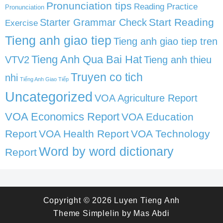
Pronunciation tips
Reading Practice
Pronunciation
Start Reading
Starter Grammar Check
Exercise
Tieng anh giao tiep
Tieng anh giao tiep tren
Tieng Anh Qua Bai Hat
VTV2
Tieng anh thieu
Truyen co tich
nhi
Tiếng Anh Giao Tiếp
Uncategorized
VOA Agriculture Report
VOA Economics Report
VOA Education
Report
VOA Health Report
VOA Technology
Word by word dictionary
Report
Copyright © 2026
Luyen Tieng Anh
Theme
Simplelin
by
Mas Abdi