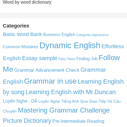
Word by word dictionary
Categories
Basic Word Bank
Business English
Categories Appearance
Dynamic English
Effortless
Common Mistakes
Follow
English
Essay sample
Finding Job
Fairy Tales
Me
Grammar
Grammar Advancement Check
Grammar in use
Learning English
English
by song
Learning English with Mr.Duncan
Luyện Nghe - Dễ
Luyện Nghe Tiếng Anh Qua Giao Tiếp Và Câu
Mastering Grammar Challenge
Chuyện
Picture Dictionary
Pre-Intermediate Reading