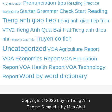
Pronunciation tips
Reading Practice
Pronunciation
Start Reading
Starter Grammar Check
Exercise
Tieng anh giao tiep
Tieng anh giao tiep tren
Tieng Anh Qua Bai Hat
VTV2
Tieng anh thieu
Truyen co tich
nhi
Tiếng Anh Giao Tiếp
Uncategorized
VOA Agriculture Report
VOA Economics Report
VOA Education
Report
VOA Health Report
VOA Technology
Word by word dictionary
Report
Copyright © 2026
Luyen Tieng Anh
Theme
Simplelin
by
Mas Abdi