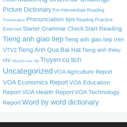
Chuyện
Picture Dictionary
Pre-Intermediate Reading
Pronunciation tips
Reading Practice
Pronunciation
Start Reading
Starter Grammar Check
Exercise
Tieng anh giao tiep
Tieng anh giao tiep tren
Tieng Anh Qua Bai Hat
VTV2
Tieng anh thieu
Truyen co tich
nhi
Tiếng Anh Giao Tiếp
Uncategorized
VOA Agriculture Report
VOA Economics Report
VOA Education
Report
VOA Health Report
VOA Technology
Word by word dictionary
Report