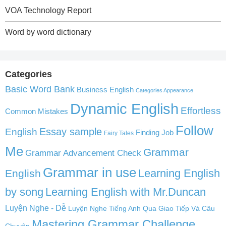
VOA Technology Report
Word by word dictionary
Categories
Basic Word Bank
Business English
Categories Appearance
Dynamic English
Effortless
Common Mistakes
Follow
English
Essay sample
Finding Job
Fairy Tales
Me
Grammar
Grammar Advancement Check
Grammar in use
Learning English
English
by song
Learning English with Mr.Duncan
Luyện Nghe - Dễ
Luyện Nghe Tiếng Anh Qua Giao Tiếp Và Câu
Mastering Grammar Challenge