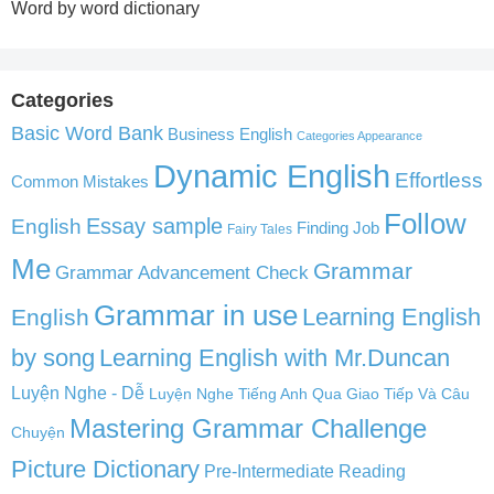
Word by word dictionary
Categories
Basic Word Bank
Business English
Categories Appearance
Dynamic English
Effortless
Common Mistakes
Follow
English
Essay sample
Finding Job
Fairy Tales
Me
Grammar
Grammar Advancement Check
Grammar in use
Learning English
English
by song
Learning English with Mr.Duncan
Luyện Nghe - Dễ
Luyện Nghe Tiếng Anh Qua Giao Tiếp Và Câu
Mastering Grammar Challenge
Chuyện
Picture Dictionary
Pre-Intermediate Reading