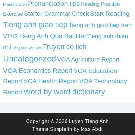
Pronunciation tips
Reading Practice
Pronunciation
Start Reading
Starter Grammar Check
Exercise
Tieng anh giao tiep
Tieng anh giao tiep tren
Tieng Anh Qua Bai Hat
VTV2
Tieng anh thieu
Truyen co tich
nhi
Tiếng Anh Giao Tiếp
Uncategorized
VOA Agriculture Report
VOA Economics Report
VOA Education
Report
VOA Health Report
VOA Technology
Word by word dictionary
Report
Copyright © 2026
Luyen Tieng Anh
Theme
Simplelin
by
Mas Abdi