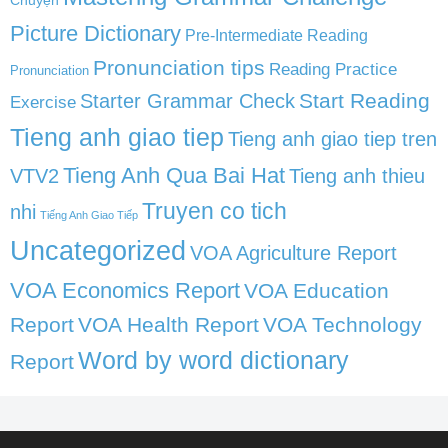
Chuyện
Picture Dictionary
Pre-Intermediate Reading
Pronunciation tips
Reading Practice
Pronunciation
Start Reading
Starter Grammar Check
Exercise
Tieng anh giao tiep
Tieng anh giao tiep tren
Tieng Anh Qua Bai Hat
VTV2
Tieng anh thieu
Truyen co tich
nhi
Tiếng Anh Giao Tiếp
Uncategorized
VOA Agriculture Report
VOA Economics Report
VOA Education
Report
VOA Health Report
VOA Technology
Word by word dictionary
Report