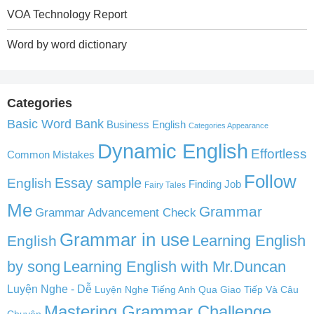
VOA Technology Report
Word by word dictionary
Categories
Basic Word Bank
Business English
Categories Appearance
Dynamic English
Effortless
Common Mistakes
Follow
English
Essay sample
Finding Job
Fairy Tales
Me
Grammar
Grammar Advancement Check
Grammar in use
Learning English
English
by song
Learning English with Mr.Duncan
Luyện Nghe - Dễ
Luyện Nghe Tiếng Anh Qua Giao Tiếp Và Câu
Mastering Grammar Challenge