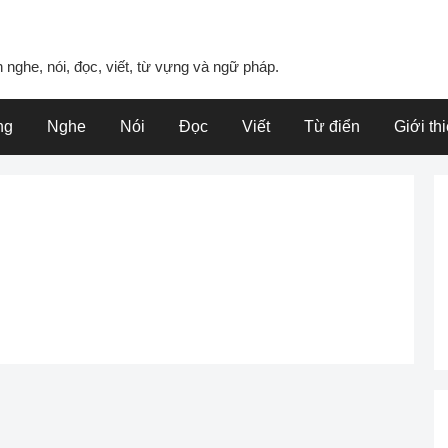
 nghe, nói, đọc, viết, từ vựng và ngữ pháp.
ng
Nghe
Nói
Đọc
Viết
Từ điển
Giới th