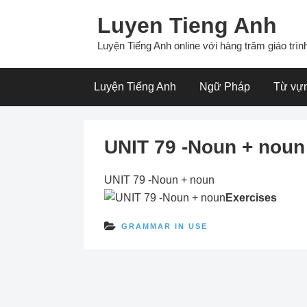
Skip
Luyen Tieng Anh
to
content
Luyện Tiếng Anh online với hàng trăm giáo trình
Luyện Tiếng Anh
Ngữ Pháp
Từ vự
UNIT 79 -Noun + noun
UNIT 79 -Noun + noun
Exercises
GRAMMAR IN USE