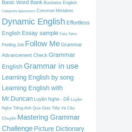
Basic Word Bank
Business English
Common Mistakes
Categories Appearance
Dynamic English
Effortless
English
Essay sample
Fairy Tales
Follow Me
Grammar
Finding Job
Grammar
Advancement Check
Grammar in use
English
Learning English by song
Learning English with
Mr.Duncan
Luyện Nghe - Dễ
Luyện
Nghe Tiếng Anh Qua Giao Tiếp Và Câu
Mastering Grammar
Chuyện
Challenge
Picture Dictionary