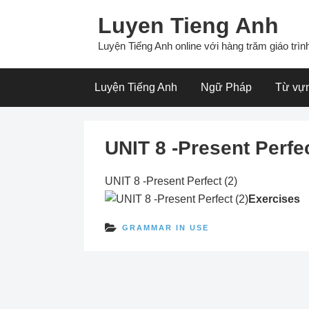
Skip
Luyen Tieng Anh
to
content
Luyện Tiếng Anh online với hàng trăm giáo trình
Luyện Tiếng Anh
Ngữ Pháp
Từ vự
UNIT 8 -Present Perfec
UNIT 8 -Present Perfect (2)
Exercises
GRAMMAR IN USE