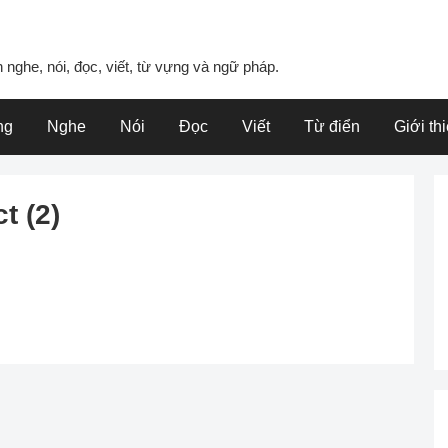
 nghe, nói, đọc, viết, từ vựng và ngữ pháp.
ng
Nghe
Nói
Đọc
Viết
Từ điển
Giới th
t (2)