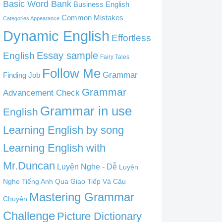
Basic Word Bank
Business English
Common Mistakes
Categories Appearance
Dynamic English
Effortless
English
Essay sample
Fairy Tales
Follow Me
Grammar
Finding Job
Grammar
Advancement Check
Grammar in use
English
Learning English by song
Learning English with
Mr.Duncan
Luyện Nghe - Dễ
Luyện
Nghe Tiếng Anh Qua Giao Tiếp Và Câu
Mastering Grammar
Chuyện
Challenge
Picture Dictionary