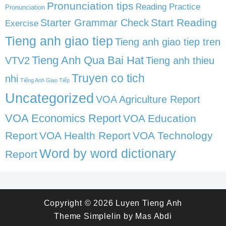
Pronunciation tips
Reading Practice
Pronunciation
Start Reading
Starter Grammar Check
Exercise
Tieng anh giao tiep
Tieng anh giao tiep tren
Tieng Anh Qua Bai Hat
VTV2
Tieng anh thieu
Truyen co tich
nhi
Tiếng Anh Giao Tiếp
Uncategorized
VOA Agriculture Report
VOA Economics Report
VOA Education
Report
VOA Health Report
VOA Technology
Word by word dictionary
Report
Copyright © 2026
Luyen Tieng Anh
Theme
Simplelin
by
Mas Abdi