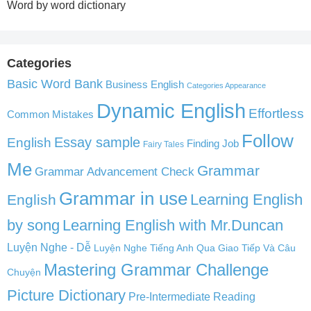
Word by word dictionary
Categories
Basic Word Bank
Business English
Categories Appearance
Dynamic English
Effortless
Common Mistakes
Follow
English
Essay sample
Finding Job
Fairy Tales
Me
Grammar
Grammar Advancement Check
Grammar in use
Learning English
English
by song
Learning English with Mr.Duncan
Luyện Nghe - Dễ
Luyện Nghe Tiếng Anh Qua Giao Tiếp Và Câu
Mastering Grammar Challenge
Chuyện
Picture Dictionary
Pre-Intermediate Reading