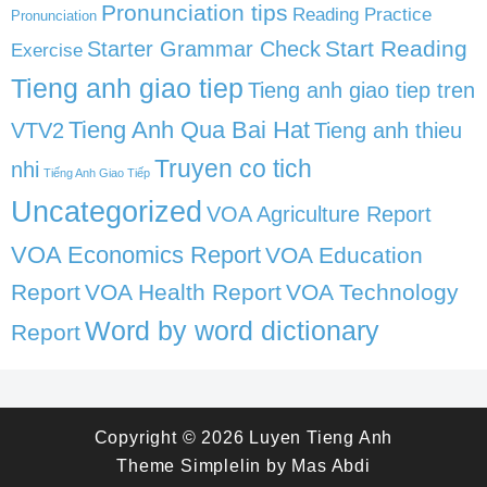
Pronunciation tips
Reading Practice
Pronunciation
Start Reading
Starter Grammar Check
Exercise
Tieng anh giao tiep
Tieng anh giao tiep tren
Tieng Anh Qua Bai Hat
VTV2
Tieng anh thieu
Truyen co tich
nhi
Tiếng Anh Giao Tiếp
Uncategorized
VOA Agriculture Report
VOA Economics Report
VOA Education
Report
VOA Health Report
VOA Technology
Word by word dictionary
Report
Copyright © 2026
Luyen Tieng Anh
Theme
Simplelin
by
Mas Abdi