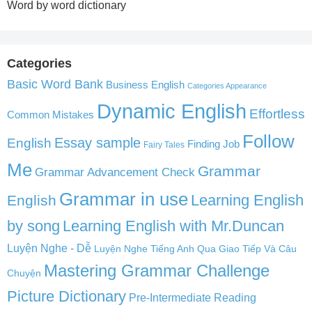
Word by word dictionary
Categories
Basic Word Bank
Business English
Categories Appearance
Dynamic English
Effortless
Common Mistakes
Follow
English
Essay sample
Finding Job
Fairy Tales
Me
Grammar
Grammar Advancement Check
Grammar in use
Learning English
English
by song
Learning English with Mr.Duncan
Luyện Nghe - Dễ
Luyện Nghe Tiếng Anh Qua Giao Tiếp Và Câu
Mastering Grammar Challenge
Chuyện
Picture Dictionary
Pre-Intermediate Reading