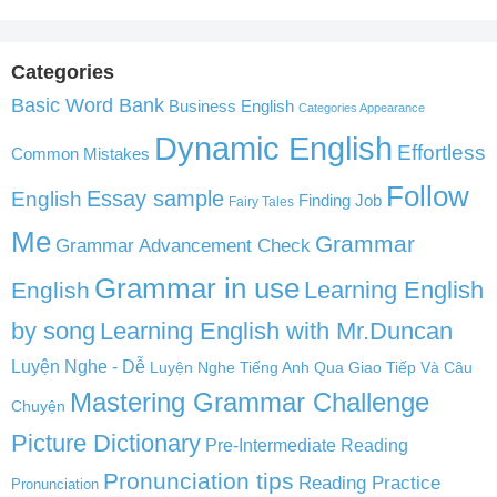
Categories
Basic Word Bank
Business English
Categories Appearance
Dynamic English
Effortless
Common Mistakes
Follow
English
Essay sample
Finding Job
Fairy Tales
Me
Grammar
Grammar Advancement Check
Grammar in use
Learning English
English
by song
Learning English with Mr.Duncan
Luyện Nghe - Dễ
Luyện Nghe Tiếng Anh Qua Giao Tiếp Và Câu
Mastering Grammar Challenge
Chuyện
Picture Dictionary
Pre-Intermediate Reading
Pronunciation tips
Reading Practice
Pronunciation