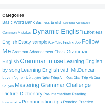
Categories
Basic Word Bank
Business English
Categories Appearance
Dynamic English
Effortless
Common Mistakes
Follow
English
Essay sample
Finding Job
Fairy Tales
Me
Grammar
Grammar Advancement Check
Grammar in use
Learning English
English
by song
Learning English with Mr.Duncan
Luyện Nghe - Dễ
Luyện Nghe Tiếng Anh Qua Giao Tiếp Và Câu
Mastering Grammar Challenge
Chuyện
Picture Dictionary
Pre-Intermediate Reading
Pronunciation tips
Reading Practice
Pronunciation